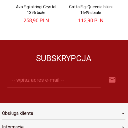
Ava Figi stringi Crystal
Gatta Figi Queenie bikini
1396 białe
1649s białe
258,
90
PLN
113,
90
PLN
SUBSKRYPCJA
-- wpisz adres e-mail --
Obsługa klienta
Informacje