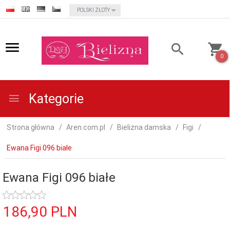
currency_h
POLSKI ZŁOTY
0
Kategorie
Strona główna
Aren.com.pl
Bielizna damska
Figi
Ewana Figi 096 białe
Ewana Figi 096 białe
186,
90
PLN