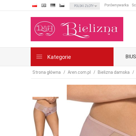
currency_h
Porównywarka
Sc
POLSKI ZŁOTY
Kategorie
BIU
Strona główna
Aren.com.pl
Bielizna damska