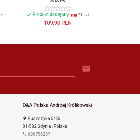
beżowe
Produkt dostępny!
Produkt do
zt.
71 szt.
109,
90
PLN
258,
D&A Polska Andrzej Królikowski
Puszczyka 5/30
81-582
Gdynia
,
Polska
606756297