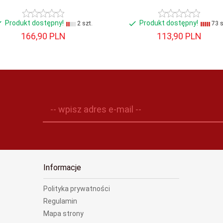
Produkt dostępny!
Produkt dostępny!
2 szt.
73 s
166,
90
PLN
113,
90
PLN
-- wpisz adres e-mail --
Informacje
Polityka prywatności
Regulamin
Mapa strony