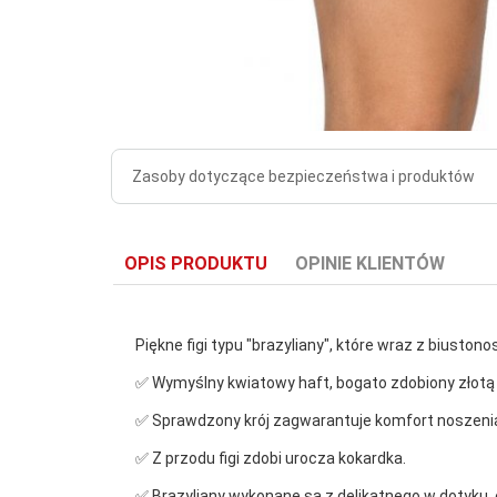
Zasoby dotyczące bezpieczeństwa i produktów
OPIS PRODUKTU
OPINIE KLIENTÓW
Piękne figi typu "brazyliany", które wraz z biusto
✅ Wymyślny kwiatowy haft, bogato zdobiony złotą i p
✅ Sprawdzony krój zagwarantuje komfort noszeni
✅ Z przodu figi zdobi urocza kokardka.
✅ Brazyliany wykonane są z delikatnego w dotyku,