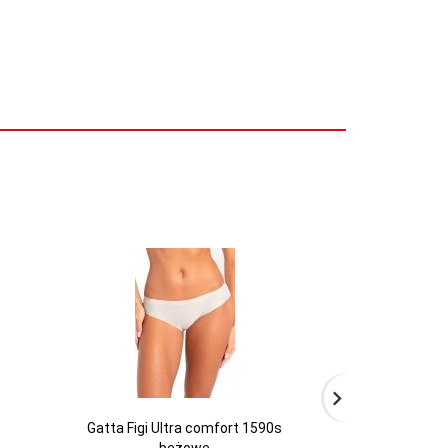
Gatta Figi Ultra comfort 1590s
Ava Figi string