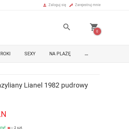
Zaloguj się
Zarejestruj mnie
0
ROKI
SEXY
NA PLAŻĘ
...
azyliany Lianel 1982 pudrowy
LN
ny!
2 szt.