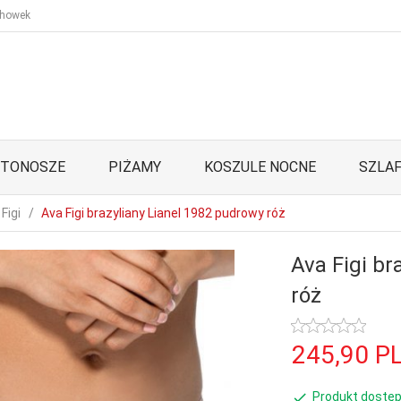
howek
STONOSZE
PIŻAMY
KOSZULE NOCNE
SZLAF
Figi
Ava Figi brazyliany Lianel 1982 pudrowy róż
Ava Figi br
róż
245,
90
P
Produkt dostęp