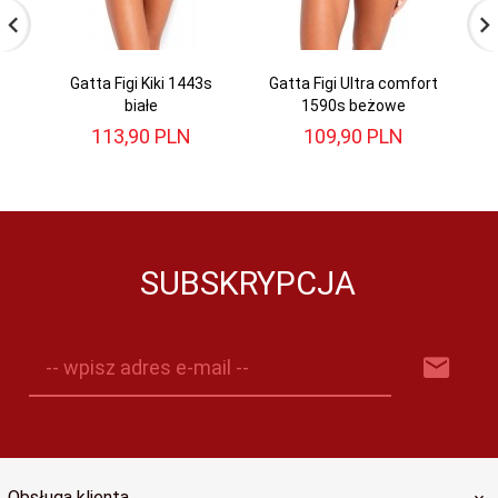
Gatta Figi Kiki 1443s
Gatta Figi Ultra comfort
Ga
białe
1590s beżowe
113,
90
PLN
109,
90
PLN
SUBSKRYPCJA
-- wpisz adres e-mail --
Obsługa klienta