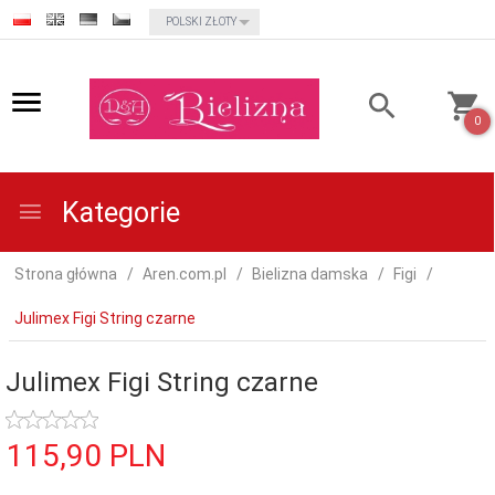
currency_h
POLSKI ZŁOTY
0
Kategorie
Strona główna
Aren.com.pl
Bielizna damska
Figi
Julimex Figi String czarne
Julimex Figi String czarne
115,
90
PLN