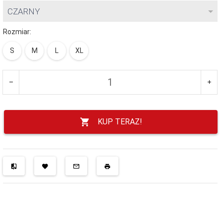
CZARNY
Rozmiar:
S
M
L
XL
KUP TERAZ!