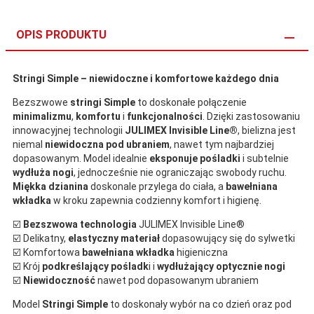
OPIS PRODUKTU
Stringi Simple – niewidoczne i komfortowe każdego dnia
Bezszwowe
stringi Simple
to doskonałe połączenie
minimalizmu
,
komfortu
i
funkcjonalności
. Dzięki zastosowaniu
innowacyjnej technologii
JULIMEX Invisible Line®
, bielizna jest
niemal
niewidoczna pod ubraniem
, nawet tym najbardziej
dopasowanym. Model idealnie
eksponuje pośladki
i subtelnie
wydłuża nogi
, jednocześnie nie ograniczając swobody ruchu.
Miękka dzianina
doskonale przylega do ciała, a
bawełniana
wkładka
w kroku zapewnia codzienny komfort i higienę.
☑️
Bezszwowa technologia
JULIMEX Invisible Line®
☑️ Delikatny,
elastyczny materiał
dopasowujący się do sylwetki
☑️ Komfortowa
bawełniana wkładka
higieniczna
☑️ Krój
podkreślający pośladk
i i
wydłużający optycznie nogi
☑️
Niewidoczność
nawet pod dopasowanym ubraniem
Model
Stringi Simple
to doskonały wybór na co dzień oraz pod