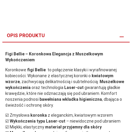
OPIS PRODUKTU
Figi Bellie – Koronkowa Elegancja z Muszelkowym
Wykończeniem
Koronkowe
figi Bellie
to połączenie klasyki i wyrafinowanej
kobiecości. Wykonane z elastycznej koronki o
kwiatowym
wzorze
, zachwycają delikatnością i subtelnością.
Muszelkowe
wykończenia
oraz technologia
Laser-cut
gwarantują gładkie
krawędzie, które nie odznaczają się pod ubraniem. Komfort
noszenia podnosi
bawełniana wkładka higieniczna
, dbająca o
świeżość i ochronę skóry.
☑️ Zmysłowa
koronka
z eleganckim, kwiatowym wzorem
☑️
Wykończenia typu Laser-cut
– niewidoczne pod ubraniem
☑️ Miękki, elastyczny
materiał przyjemny dla skóry