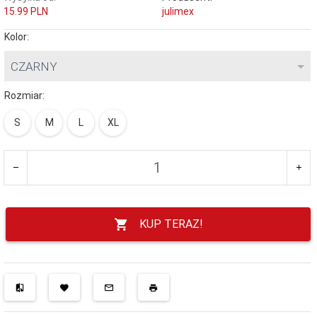
15.99 PLN
julimex
Kolor:
CZARNY
Rozmiar:
S
M
L
XL
KUP TERAZ!