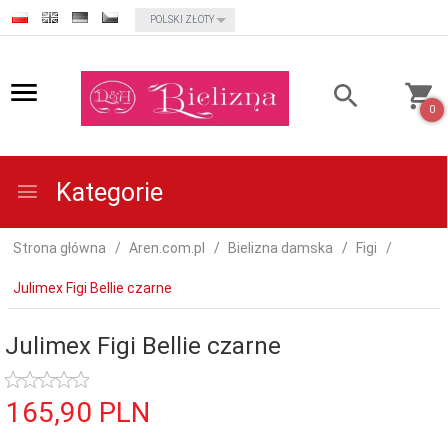
currency_h
POLSKI ZŁOTY
0
Kategorie
Strona główna
Aren.com.pl
Bielizna damska
Figi
Julimex Figi Bellie czarne
Julimex Figi Bellie czarne
165,
90
PLN