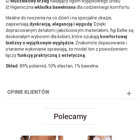
☑️
Muszelkowy brzeg
nadający figom wyjątkowego uroku
☑️ Higieniczna
wkładka bawełniana
dla codziennego komfortu
Idealne do noszenia na co dzień i na specjalne okazje,
zapewniają
dyskrecję, elegancję i wygodę
. Dzięki
dopracowanym detalom i jakościowym materiałom, figi Bellie są
doskonałym wyborem dla kobiet, które szukają
komfortowej
bielizny o wyjątkowym wyglądzie
. Znakomite dopasowanie i
staranne wykonanie sprawiają, że model ten z powodzeniem
łączy
funkcję praktyczną z estetyczną
.
Skład:
89% poliamid, 10% elastan, 1% bawełna.
OPINIE KLIENTÓW
Polecamy