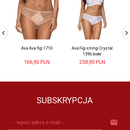
Ava Ava figi 1710
Ava Figi stringi Crystal
Ga
1396 białe
166,
90
PLN
258,
90
PLN
SUBSKRYPCJA
-- wpisz adres e-mail --