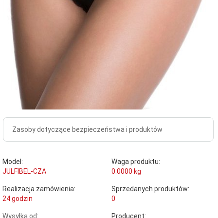
Zasoby dotyczące bezpieczeństwa i produktów
Model:
Waga produktu:
JULFIBEL-CZA
0.0000
kg
Realizacja zamówienia:
Sprzedanych produktów:
24 godzin
0
Wysyłka od:
Producent: