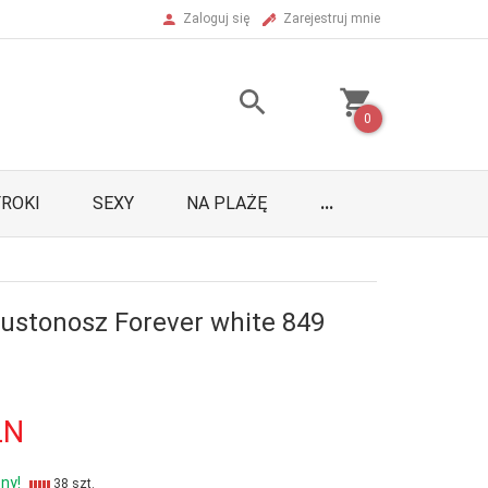
Zaloguj się
Zarejestruj mnie
0
ROKI
SEXY
NA PLAŻĘ
...
iustonosz Forever white 849
LN
ny!
38 szt.