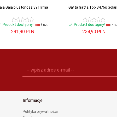
aia Gaia biustonosz 391 Irma
Gatta Gatta Top 3476s Solar
Produkt dostępny!
Produkt dostępny!
6 szt.
4 sz
291,
90
PLN
234,
90
PLN
-- wpisz adres e-mail --
Informacje
Polityka prywatności