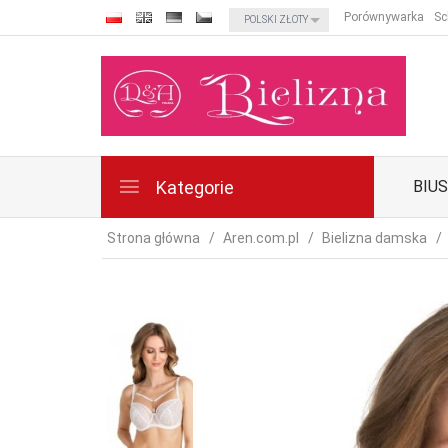
currency_h
Porównywarka
Sc
POLSKI ZŁOTY
Kategorie
BIU
Strona główna
Aren.com.pl
Bielizna damska