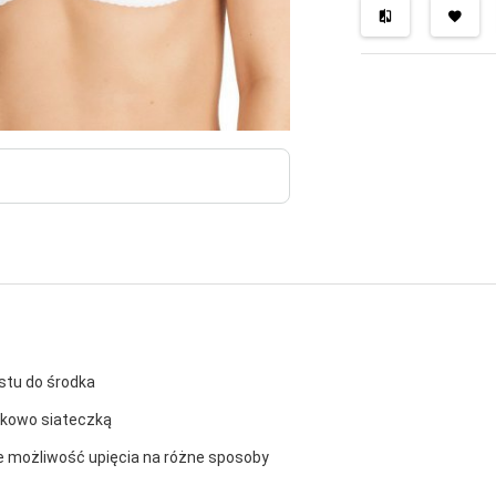
stu do środka
tkowo siateczką
ce możliwość upięcia na różne sposoby