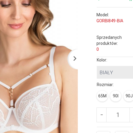
Model:
GORBI849-BIA
Sprzedanych
produktów:
0
Kolor:
BIAŁY
Rozmiar:
65M
90I
90J