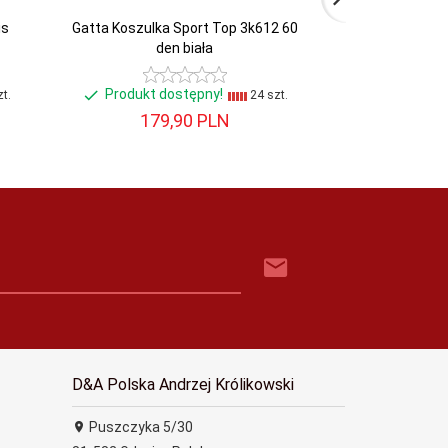
is
Gatta Koszulka Sport Top 3k612 60
Gorsenia Biust
den biała
c
Produkt dostępny!
Produkt 
t.
24 szt.
179,
90
PLN
117,
D&A Polska Andrzej Królikowski
Puszczyka 5/30