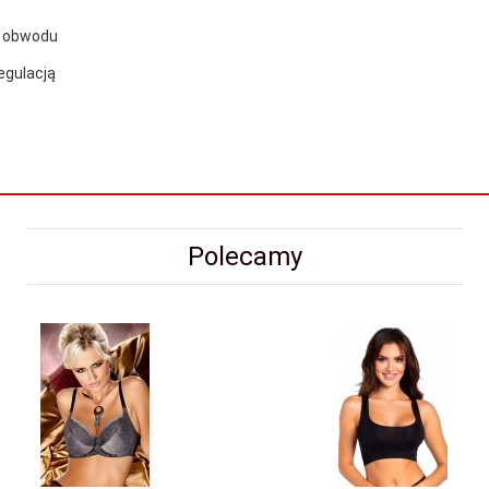
ę obwodu
regulacją
Polecamy