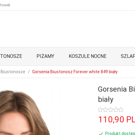
howek
STONOSZE
PIŻAMY
KOSZULE NOCNE
SZLAF
Biustonosze
Gorsenia Biustonosz Forever white 849 biały
Gorsenia B
biały
110,
90
P
Produkt dostęp