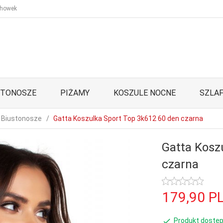
howek
STONOSZE
PIŻAMY
KOSZULE NOCNE
SZLAF
Biustonosze
Gatta Koszulka Sport Top 3k612 60 den czarna
Gatta Kosz
czarna
179,
90
P
Produkt dostęp