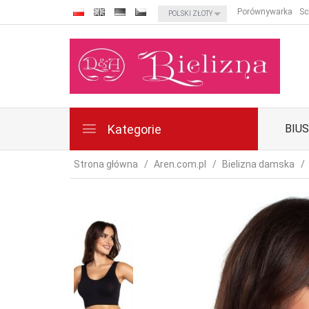
currency_h
Porównywarka
Sc
POLSKI ZŁOTY
Kategorie
BIU
Strona główna
Aren.com.pl
Bielizna damska