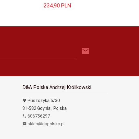
234,
90
PLN
117,
D&A Polska Andrzej Królikowski
Puszczyka 5/30
81-582
Gdynia
,
Polska
606756297
sklep@dapolska.pl