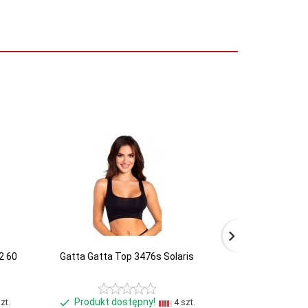
2 60
Gatta Gatta Top 3476s Solaris
Gorsenia Biust
c
Produkt dostępny!
Produkt d
zt.
4 szt.