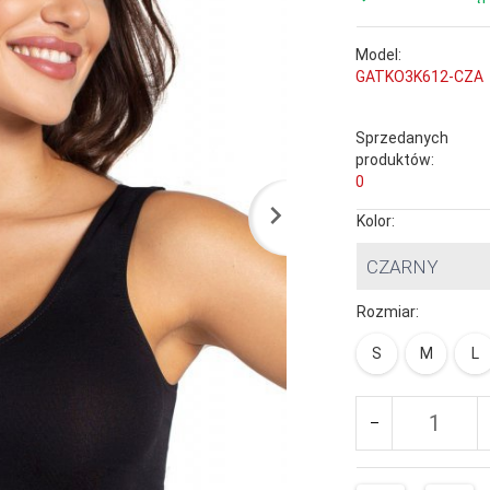
Model:
GATKO3K612-CZA
Sprzedanych
produktów:
0
Kolor:
CZARNY
Rozmiar:
S
M
L