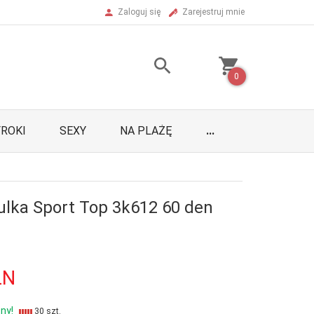
Zaloguj się
Zarejestruj mnie
0
ROKI
SEXY
NA PLAŻĘ
...
ulka Sport Top 3k612 60 den
LN
ny!
30 szt.