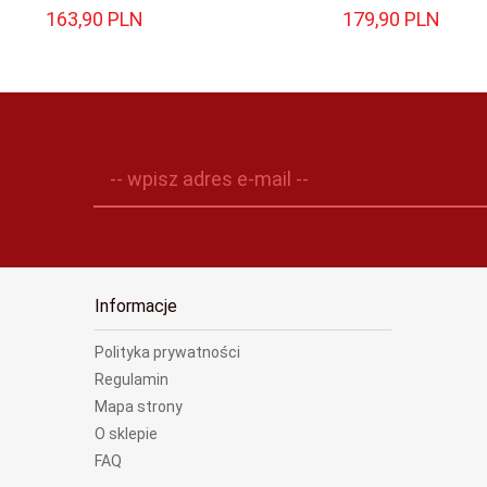
163,
90
PLN
179,
90
PLN
-- wpisz adres e-mail --
Informacje
Polityka prywatności
Regulamin
Mapa strony
O sklepie
FAQ