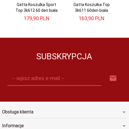
Gatta Koszulka Sport
Gatta Koszulka Top
Top 3k612 60 den biała
3k611 60den biała
179,
90
PLN
163,
90
PLN
SUBSKRYPCJA
-- wpisz adres e-mail --
Obsługa klienta
Informacje