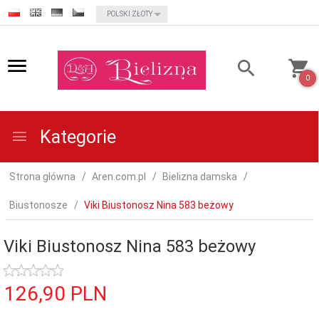
currency_h
POLSKI ZŁOTY
0
Kategorie
Strona główna
Aren.com.pl
Bielizna damska
Biustonosze
Viki Biustonosz Nina 583 beżowy
Viki Biustonosz Nina 583 beżowy
126,
90
PLN