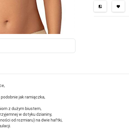
ce,
,
 podobnie jak ramiączka,
niom z dużym biustem,
przyjemnej w dotyku dzianiny,
żności od rozmiaru) na dwie haftki,
lacji.