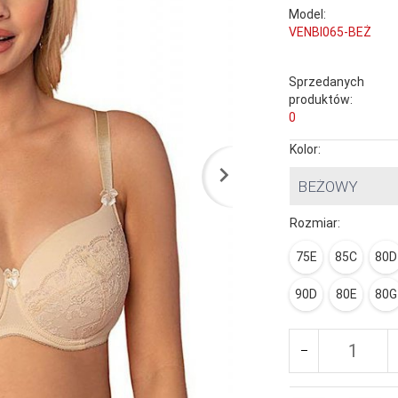
Model:
VENBI065-BEŻ
Sprzedanych
produktów:
0
Kolor:
BEŻOWY
Rozmiar:
75E
85C
80D
90D
80E
80G