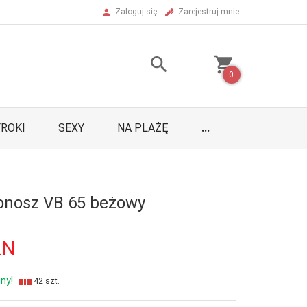
Zaloguj się
Zarejestruj mnie
0
ROKI
SEXY
NA PLAŻĘ
...
onosz VB 65 beżowy
LN
ny!
42 szt.