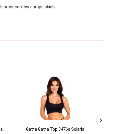
ch producentów europejskich.
ma
Gatta Gatta Top 3476s Solaris
Gatta Koszulk