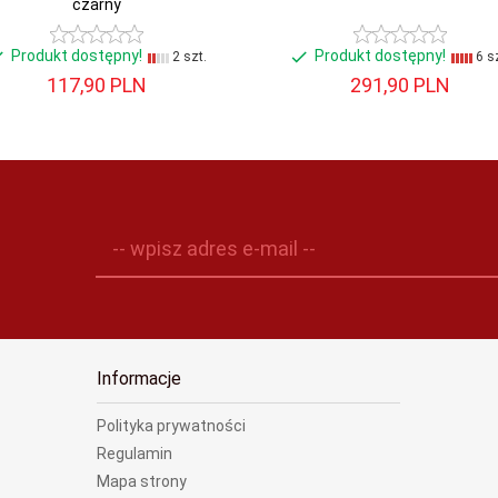
czarny
Produkt dostępny!
Produkt dostępny!
2 szt.
6 sz
117,
90
PLN
291,
90
PLN
-- wpisz adres e-mail --
Informacje
Polityka prywatności
Regulamin
Mapa strony