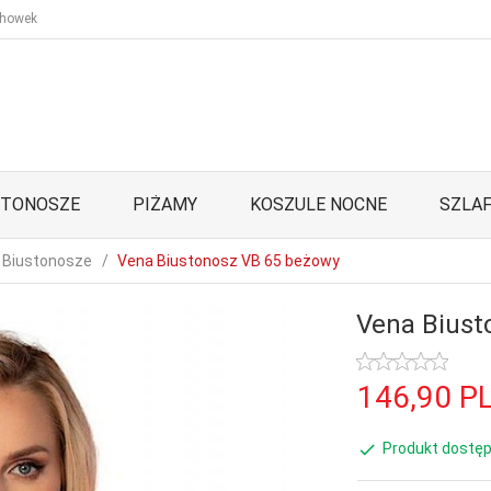
howek
STONOSZE
PIŻAMY
KOSZULE NOCNE
SZLAF
Biustonosze
Vena Biustonosz VB 65 beżowy
Vena Biust
146,
90
P
Produkt dostęp