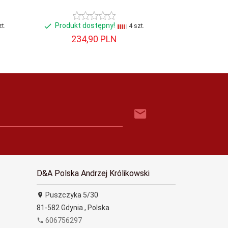
Produkt dostępny!
Produkt d
t.
4 szt.
234,
90
PLN
163,
D&A Polska Andrzej Królikowski
Puszczyka 5/30
81-582
Gdynia
,
Polska
606756297