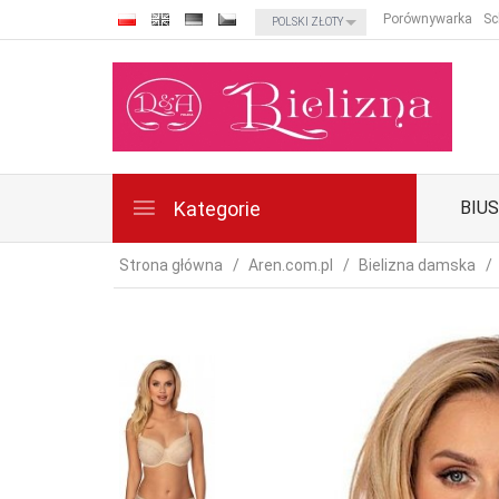
currency_h
Porównywarka
Sc
POLSKI ZŁOTY
Kategorie
BIU
Strona główna
Aren.com.pl
Bielizna damska