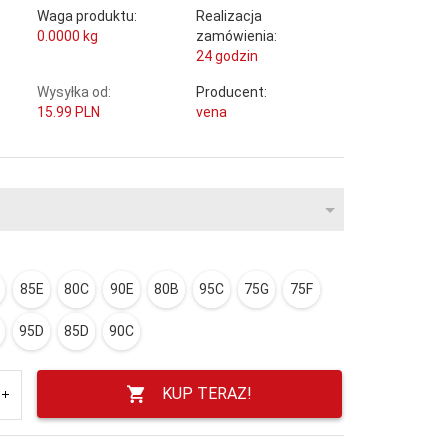
Waga produktu:
Realizacja
0.0000
kg
zamówienia:
24 godzin
Wysyłka od:
Producent:
15.99 PLN
vena
85E
80C
90E
80B
95C
75G
75F
95D
85D
90C
KUP TERAZ!