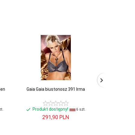
den
Gaia Gaia biustonosz 391 Irma
Gorsenia Biust
c
Produkt dostępny!
Produkt d
t.
6 szt.
291,
90
PLN
117,