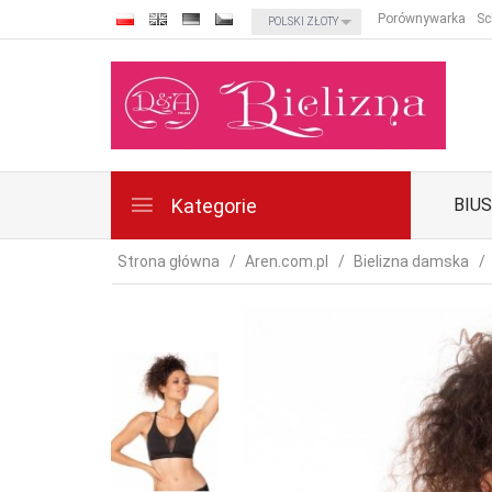
currency_h
Porównywarka
Sc
POLSKI ZŁOTY
Kategorie
BIU
Strona główna
Aren.com.pl
Bielizna damska