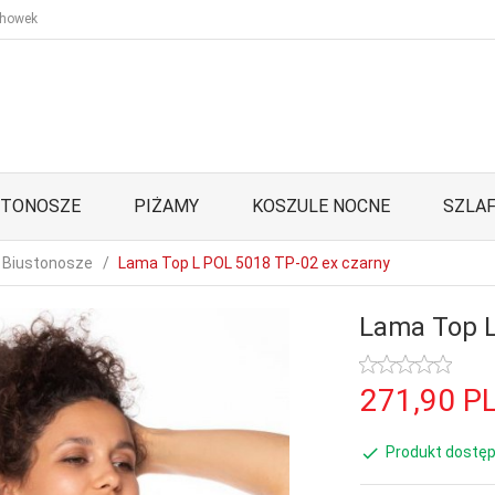
howek
STONOSZE
PIŻAMY
KOSZULE NOCNE
SZLAF
Biustonosze
Lama Top L POL 5018 TP-02 ex czarny
Lama Top L
271,
90
P
Produkt dostęp