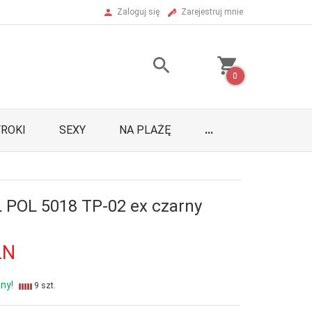
Zaloguj się
Zarejestruj mnie
0
ROKI
SEXY
NA PLAŻĘ
...
 POL 5018 TP-02 ex czarny
LN
ny!
9 szt.