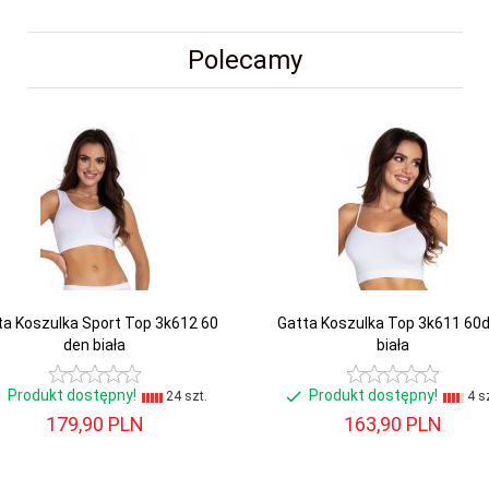
Polecamy
ta Koszulka Sport Top 3k612 60
Gatta Koszulka Top 3k611 60
den biała
biała
Produkt dostępny!
Produkt dostępny!
24 szt.
4 sz
179,
90
PLN
163,
90
PLN