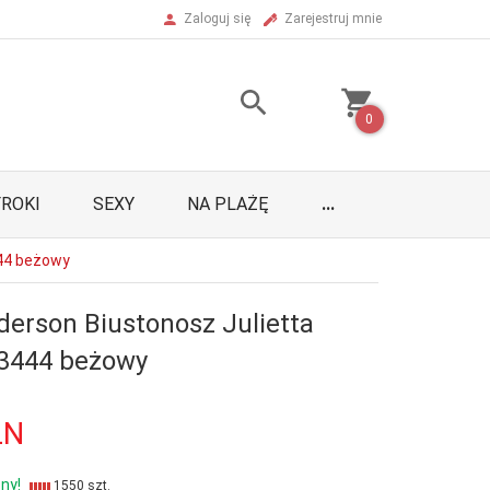
Zaloguj się
Zarejestruj mnie
0
ROKI
SEXY
NA PLAŻĘ
...
444 beżowy
derson Biustonosz Julietta
23444 beżowy
LN
ny!
1550 szt.