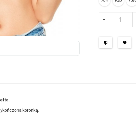
70H
95D
75A
etta.
wykończona koronką.