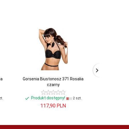
ma
Gorsenia Biustonosz 371 Rosalia
Gatta Koszulk
czarny
Produkt dostępny!
Produkt d
t.
2 szt.
117,
90
PLN
163,