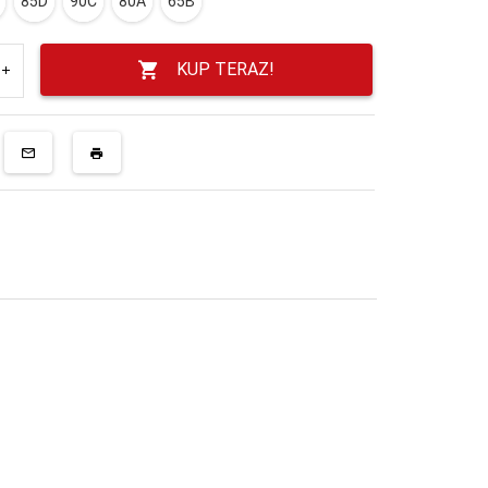
85D
90C
80A
65B
KUP TERAZ!