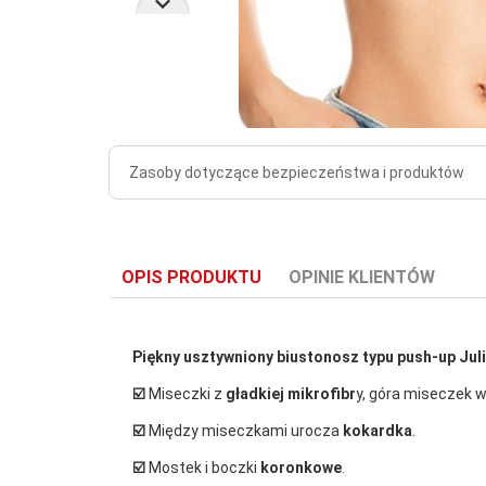
Zasoby dotyczące bezpieczeństwa i produktów
OPIS PRODUKTU
OPINIE KLIENTÓW
Piękny usztywniony biustonosz typu push-up Juli
☑️
Miseczki z
gładkiej mikrofibr
y, góra miseczek 
☑️
Między miseczkami urocza
kokardka
.
☑️
Mostek i boczki
koronkowe
.