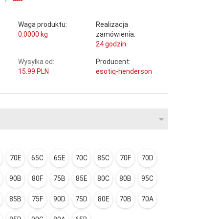
Waga produktu:
Realizacja
0.0000
kg
zamówienia:
24 godzin
Wysyłka od:
Producent:
15.99 PLN
esotiq-henderson
70E
65C
65E
70C
85C
70F
70D
90B
80F
75B
85E
80C
80B
95C
85B
75F
90D
75D
80E
70B
70A