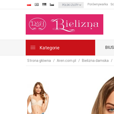
currency_h
Porównywarka
Sc
POLSKI ZŁOTY
Kategorie
BIU
Strona główna
Aren.com.pl
Bielizna damska