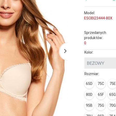
Model:
ESOBI23444-80X
Sprzedanych
produktów:
0
Kolor:
BEŻOWY
Rozmiar:
65D
75C
75E
80D
65F
65G
95B
75G
70G