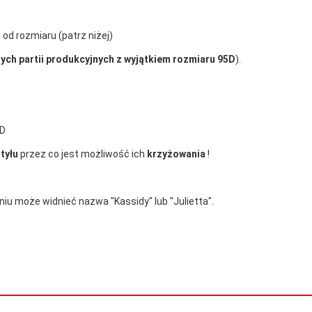
 od rozmiaru (patrz niżej)
rych partii produkcyjnych z wyjątkiem rozmiaru 95D
).
,D
tyłu
przez co jest możliwość ich
krzyżowania
!
iu może widnieć nazwa "Kassidy" lub "Julietta".