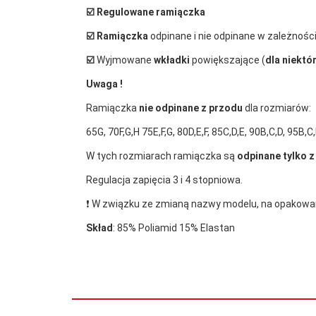
☑️
Regulowane ramiączka
☑️
Ramiączka
odpinane i nie odpinane w zależności
☑️
Wyjmowane
wkładki
powiększające (
dla niektó
Uwaga !
Ramiączka
nie odpinane z przodu
dla rozmiarów:
65G, 70F,G,H 75E,F,G, 80D,E,F, 85C,D,E, 90B,C,D, 95B,C
W tych rozmiarach ramiączka są
odpinane tylko z 
Regulacja zapięcia 3 i 4 stopniowa.
❗️ W związku ze zmianą nazwy modelu, na opakowan
Skład
: 85% Poliamid 15% Elastan