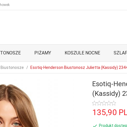
howek
STONOSZE
PIŻAMY
KOSZULE NOCNE
SZLAF
Biustonosze
Esotiq-Henderson Biustonosz Julietta (Kassidy) 23
Esotiq-Hen
(Kassidy) 
135,
90
P
Produkt dostęp