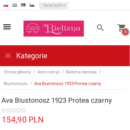
currency_h
POLSKI ZŁOTY
0
Kategorie
Strona główna
Aren.com.pl
Bielizna damska
Biustonosze
Ava Biustonosz 1923 Protea czarny
Ava Biustonosz 1923 Protea czarny
154,
90
PLN