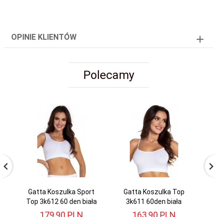
OPINIE KLIENTÓW
Polecamy
Gatta Koszulka Sport
Gatta Koszulka Top
G
Top 3k612 60 den biała
3k611 60den biała
179,
90
PLN
163,
90
PLN