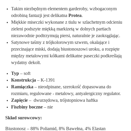
Takim niezbędnym elementem garderoby, wzbogaconym
odrobiną fantazji jest delikatna
Protea
.
Miękkie miseczki wykonane z tiulu w szlachetnym odcieniu
zieleni podszyte miękką markizetą w dolnych partiach
niezawodnie podtrzymują piersi, naturalnie je zaokrąglając.
Satynowe taśmy z trójkolorowym szwem, okalające i
przecinające miski, dodają biustonoszowi uroku, a rozpięte
między metalowymi kółkami delikatne paseczki podkreślają
wydatny dekolt.
Typ
– soft
Konstrukcja
– K-1391
Ramiączka
– nieodpinane, szerokość dopasowana do
rozmiaru, regulowane - metalowy, antyalergiczny regulator.
Zapięcie
– dwurzędowa, trójstopniowa haftka
Fiszbiny boczne
– nie
Skład surowcowy:
Biustonosz – 88% Poliamid, 8% Bawełna, 4% Elastan