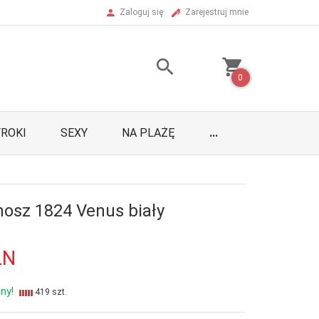
Zaloguj się
Zarejestruj mnie
0
ROKI
SEXY
NA PLAŻĘ
...
nosz 1824 Venus biały
LN
ny!
419 szt.