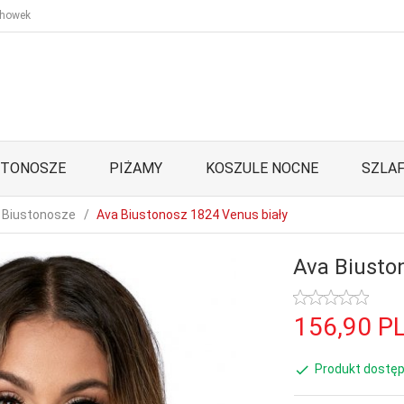
howek
STONOSZE
PIŻAMY
KOSZULE NOCNE
SZLAF
Biustonosze
Ava Biustonosz 1824 Venus biały
Ava Biusto
156,
90
P
Produkt dostęp