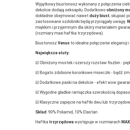
Wyjątkowy biustonosz wykonany z połączenia ciel
dekolcie dodają seksapilu. Dodatkowo
obniżony m
dokładnie obejmować nawet
duży biust
, skupiać p
zastosowane ozdobniki będą przyciągały uwagę.
N
miękkim i przyjemnym dla skóry materiałem gwara
(rozmiary maxi haftka trzyrzędowa).
Biustonosz
Venus
to idealne połączenie elegancj
Największe atuty:
☑️ Obniżony mostek i szerszy rozstaw fiszbin - pię
☑️ Bogato zdobione koronkowe miseczki - bądź zm
☑️ Dodatkowe paski na dekolcie - efekt wow gwar
☑️ Wygodne gładkie ramiączka szerokością dopas
☑️ Klasyczne zapięcie na haftki dwu lub trzyrzędow
Skład
:
90% Poliamid, 10% Elastan
Haftka
trzyrzędowa
występuje w rozmiarach
MAX