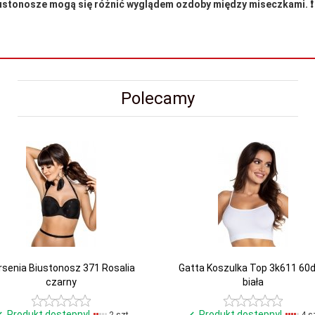
biustonosze mogą się różnić wyglądem ozdoby między miseczkami. ❗️
Polecamy
rsenia Biustonosz 371 Rosalia
Gatta Koszulka Top 3k611 60
czarny
biała
Produkt dostępny!
Produkt dostępny!