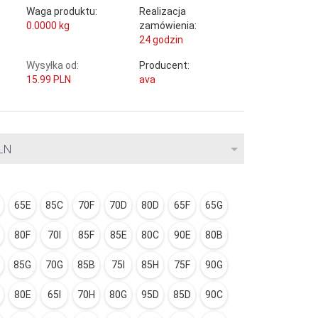
Waga produktu:
Realizacja
0.0000
kg
zamówienia:
24 godzin
Wysyłka od:
Producent:
15.99 PLN
ava
PLN
65E
85C
70F
70D
80D
65F
65G
80F
70I
85F
85E
80C
90E
80B
85G
70G
85B
75I
85H
75F
90G
80E
65I
70H
80G
95D
85D
90C