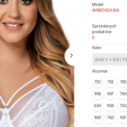
Model:
AVABI1824-BIA
Sprzedanych
produktów:
0
Kolor:
BIAŁY + 8.61 
Rozmiar:
75C
75E
70E
90B
90F
75H
65H
95B
75G
90D
75D
95F