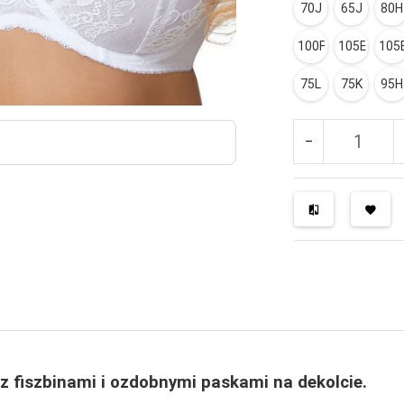
70J
65J
80H
100F
105E
105
75L
75K
95H
z fiszbinami i ozdobnymi paskami na dekolcie.