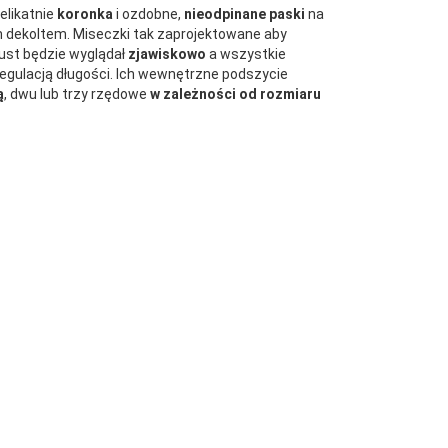
elikatnie
koronka
i ozdobne,
nieodpinane paski
na
m dekoltem. Miseczki tak zaprojektowane aby
iust będzie wyglądał
zjawiskowo
a wszystkie
regulacją długości. Ich wewnętrzne podszycie
ą
, dwu lub trzy rzędowe
w zależności od rozmiaru