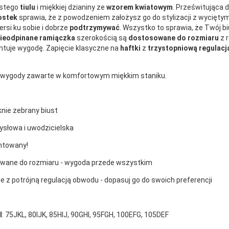
istego
tiulu
i miękkiej dzianiny ze
wzorem kwiatowym
. Prześwitująca d
ostek
sprawia, że z powodzeniem założysz go do stylizacji z wycięty
iersi ku sobie i dobrze
podtrzymywać
. Wszystko to sprawia, że Twój b
ieodpinane ramiączka
szerokością są
dostosowane do rozmiaru
z 
ntuje wygodę. Zapięcie klasyczne na
haftki
z
trzystopniową regulacj
i i wygody zawarte w komfortowym miękkim staniku.
knie zebrany biust
ysłowa i uwodzicielska
antowany!
owane do rozmiaru - wygoda przede wszystkim
e z potrójną regulacją obwodu - dopasuj go do swoich preferencji
I
: 75JKL, 80IJK, 85HIJ, 90GHI, 95FGH, 100EFG, 105DEF