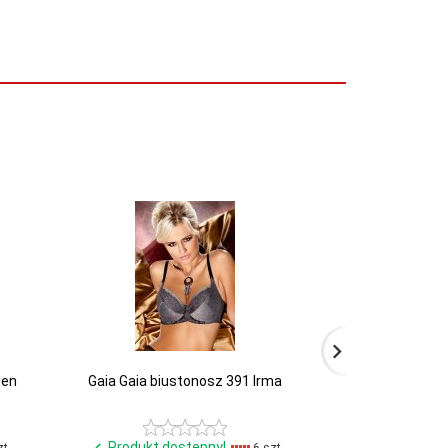
den
Gaia Gaia biustonosz 391 Irma
Gatta Gatta T
Produkt dostępny!
Produkt d