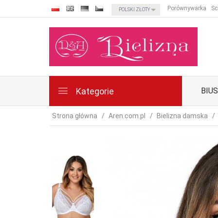
currency_h
Porównywarka
Sc
POLSKI ZŁOTY
Kategorie
BIU
Strona główna
Aren.com.pl
Bielizna damska