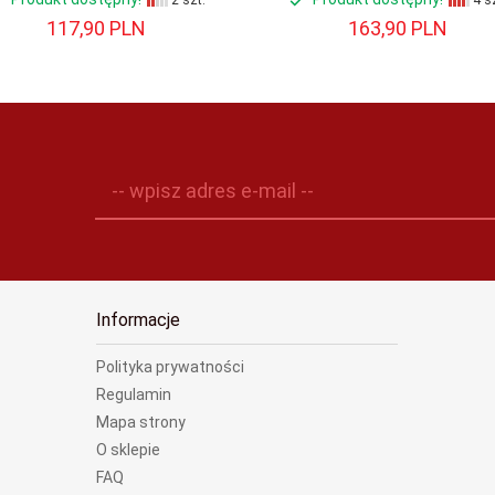
2 szt.
4 sz
117,
90
PLN
163,
90
PLN
-- wpisz adres e-mail --
Informacje
Polityka prywatności
Regulamin
Mapa strony
O sklepie
FAQ