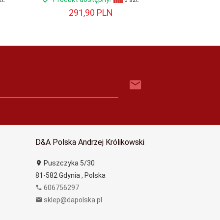
t.
6 szt.
291,
90
PLN
234,
D&A Polska Andrzej Królikowski
Puszczyka 5/30
81-582
Gdynia
,
Polska
606756297
sklep@dapolska.pl