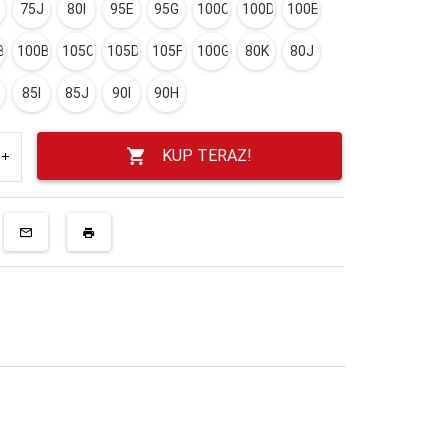
75J
80I
95E
95G
100C
100D
100E
B
100B
105C
105D
105F
100G
80K
80J
85I
85J
90I
90H
KUP TERAZ!