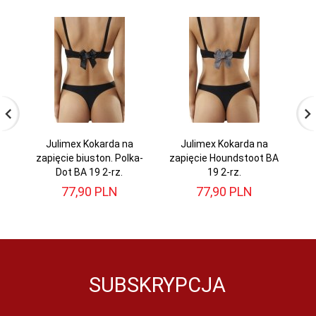
Julimex Kokarda na
Julimex Kokarda na
zapięcie biuston. Polka-
zapięcie Houndstoot BA
m
Dot BA 19 2-rz.
19 2-rz.
77,
90
PLN
77,
90
PLN
SUBSKRYPCJA