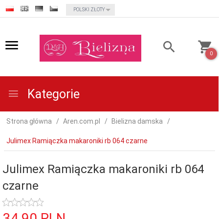
currency_h
POLSKI ZŁOTY
0
Kategorie
Strona główna
Aren.com.pl
Bielizna damska
Julimex Ramiączka makaroniki rb 064 czarne
Julimex Ramiączka makaroniki rb 064
czarne
34,
90
PLN