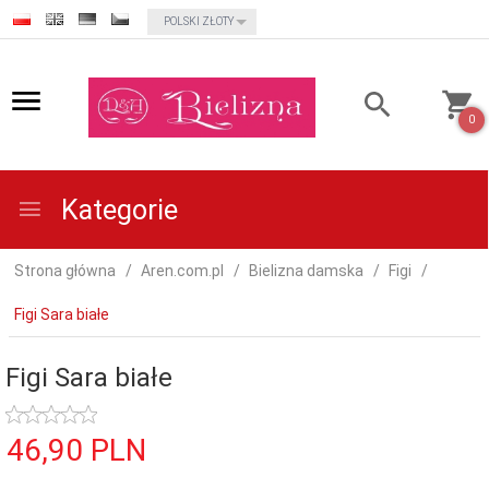
currency_h
POLSKI ZŁOTY
0
Kategorie
Strona główna
Aren.com.pl
Bielizna damska
Figi
Figi Sara białe
Figi Sara białe
46,
90
PLN