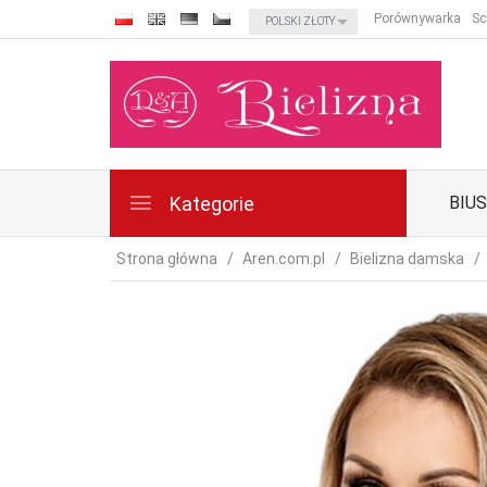
currency_h
Porównywarka
Sc
POLSKI ZŁOTY
Kategorie
BIU
Strona główna
Aren.com.pl
Bielizna damska