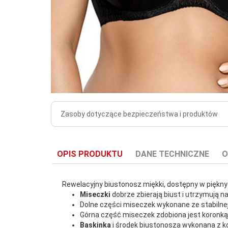
Zasoby dotyczące bezpieczeństwa i produktów
OPIS PRODUKTU
DANE TECHNICZNE
O
Rewelacyjny biustonosz miękki, dostępny w pięknych
Miseczki
dobrze zbierają biust i utrzymują n
Dolne części miseczek wykonane ze stabilnej
Górna część miseczek zdobiona jest koronk
Baskinka
i środek biustonosza wykonana z ko
EAN:
5902771083136