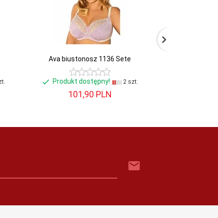
Ava biustonosz 1136 Sete
Ava biusto
Produkt dostępny!
Produkt d
t.
2 szt.
101,
90
PLN
100,