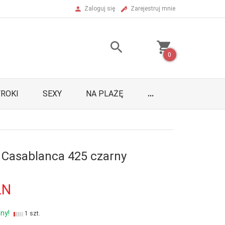
Zaloguj się
Zarejestruj mnie
0
ROKI
SEXY
NA PLAŻĘ
...
 Casablanca 425 czarny
LN
ny!
1 szt.