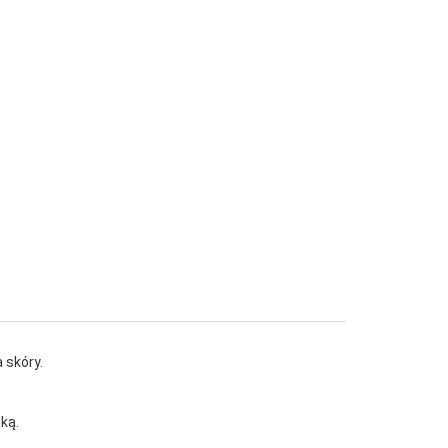
 skóry.
ką.