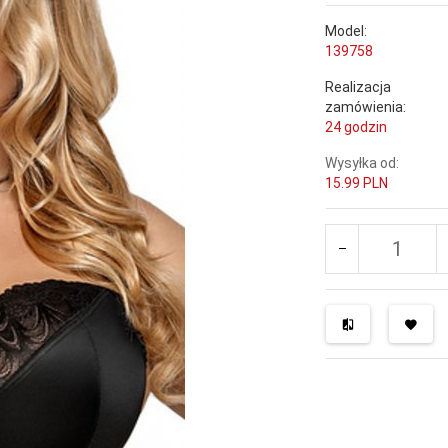
Model:
139758
Realizacja
zamówienia:
24 godzin
Wysyłka od:
15.99 PLN