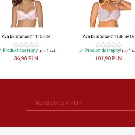
Ava biustonosz 1115 Lille
Ava biustonosz 1138 Sete
Produkt dostępny!
Produkt dostępny!
1 szt.
1 sz
86,
90
PLN
101,
90
PLN
-- wpisz adres e-mail --