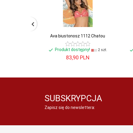
Ava biustonosz 1112 Chatou
Produkt dostępny!
2 szt.
83,
90
PLN
SUBSKRYPCJA
Zapisz się do newslettera: