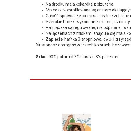
Na środku mała kokardka z biżuterią.
Miseczki wyprofilowane są drutem okalającym
Kat:
BD/Biustonosze
Całość sprawia, że piersi są idealnie zebrane 
Szerokie boczki wykonane z mocnej dzianiny
Ramiączka są regulowane, nie odpinane, różn
model:
Biustonosz Casablanca 425 cza
Na łączeniach z miskami znajduje się mała ko
Zapięcie
: haftka 3-stopniowa, dwu- i trzyrz
Biustonosz dostępny w trzech kolorach: beżowym
Odcienie:
Czarny
Skład
: 90% poliamid 7% elastan 3% poliester
Producent:
Gorsenia
Rozmiar:
110C