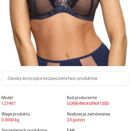
Zasoby dotyczące bezpieczeństwa i produktów
Model:
Kod producenta:
127497
GORBI496#GRN#100D
Waga produktu:
Realizacja zamówienia:
0.0000
kg
24 godzin
Sprzedanych produktów:
EAN: