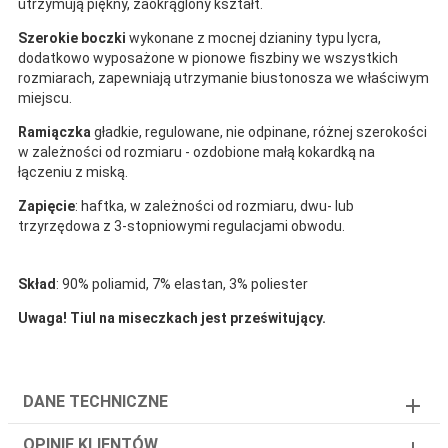
utrzymują piękny, zaokrąglony kształt.
Szerokie
boczki
wykonane z mocnej dzianiny typu lycra,
dodatkowo wyposażone w pionowe fiszbiny we wszystkich
rozmiarach, zapewniają utrzymanie biustonosza we właściwym
miejscu.
Ramiączka
gładkie, regulowane, nie odpinane, różnej szerokości
w zależności od rozmiaru - ozdobione małą kokardką na
łączeniu z miską.
Zapięcie
: haftka, w zależności od rozmiaru, dwu- lub
trzyrzędowa z 3-stopniowymi regulacjami obwodu.
Skład
: 90% poliamid, 7% elastan, 3% poliester
Uwaga! Tiul na miseczkach jest prześwitujący.
DANE TECHNICZNE
OPINIE KLIENTÓW