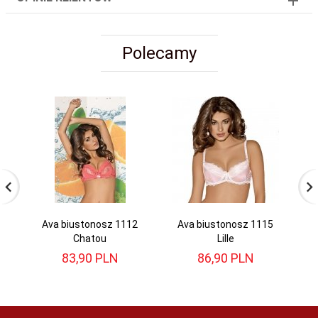
Polecamy
Ava biustonosz 1112
Ava biustonosz 1115
Chatou
Lille
83,
90
PLN
86,
90
PLN