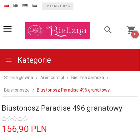
currency_h
POLSKI ZŁOTY
0
Kategorie
Strona główna
Aren.com.pl
Bielizna damska
Biustonosze
Biustonosz Paradise 496 granatowy
Biustonosz Paradise 496 granatowy
156,
90
PLN