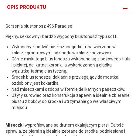
OPIS PRODUKTU
Gorsenia biustonosz 496 Paradise
Piękny, seksowny i bardzo wygodny biustonosz typu soft.
Wykonany z podwójnie złożonego tiulu: na wierzchu w
kolorze granatowym, od spodu w kolorze beżowym.
Górne miski tego biustonosza wykonane są z beżowego tiulu
i pięknej, delikatnej koronki, a wykończone są gładką,
wąziutką taśmą elastyczną.
Środek biustonosza, dokładnie przylegający do mostka,
ozdobiony jest kokardką.
Nad miseczkami ozdoba w formie delikatnych paseczków.
Użyty surowiec oraz konstrukcja zapewnia idealnie zbieranie
biustu z boków do środka i utrzymanie go we właściwym
miejscu.
Miseczki
wyprofilowane są drutem okalającym piersi. Całość
sprawia, że piersi są idealnie zebrane do środka, podniesione i