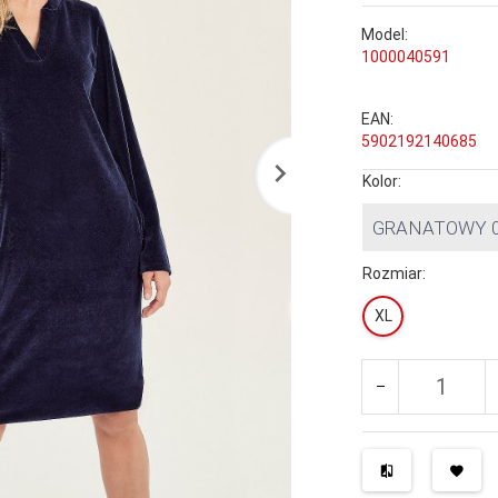
Model:
1000040591
EAN:
5902192140685
Kolor:
GRANATOWY 
Rozmiar:
XL