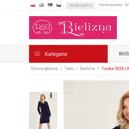
currency_h
Porównywarka
Sc
POLSKI ZŁOTY
Kategorie
BIU
Strona główna
Tabu
Bielizna
Tunika 3028 