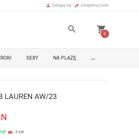
Zaloguj się
Zarejestruj mnie
0
ROKI
SEXY
NA PLAŻĘ
...
28 LAUREN AW/23
LN
ny!
3 szt.