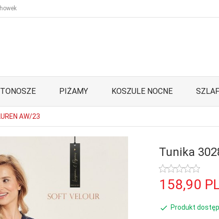
howek
STONOSZE
PIŻAMY
KOSZULE NOCNE
SZLAF
LAUREN AW/23
Tunika 30
158,
90
P
Produkt dostęp