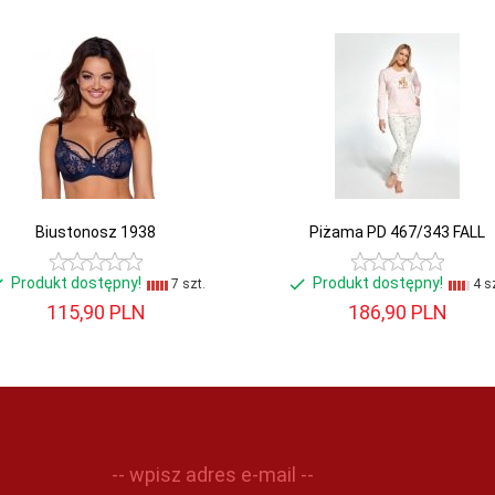
Biustonosz 1938
Piżama PD 467/343 FALL
Produkt dostępny!
Produkt dostępny!
7 szt.
4 sz
115,
90
PLN
186,
90
PLN
-- wpisz adres e-mail --