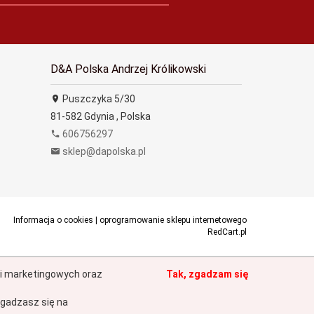
D&A Polska Andrzej Królikowski
Puszczyka 5/30
81-582
Gdynia
,
Polska
606756297
sklep@dapolska.pl
Informacja o cookies
|
oprogramowanie sklepu internetowego
RedCart.pl
h i marketingowych oraz
Tak, zgadzam się
gadzasz się na