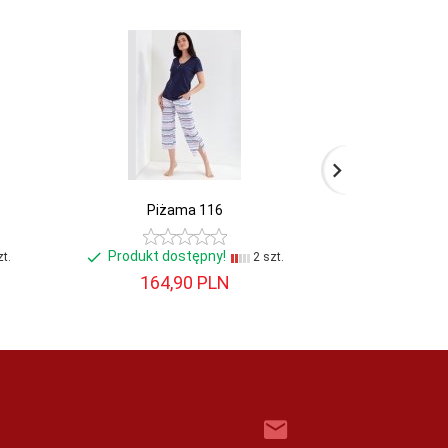
Piżama 116
Piż
Produkt dostępny!
Produkt d
t.
2 szt.
164,
90
PLN
181,