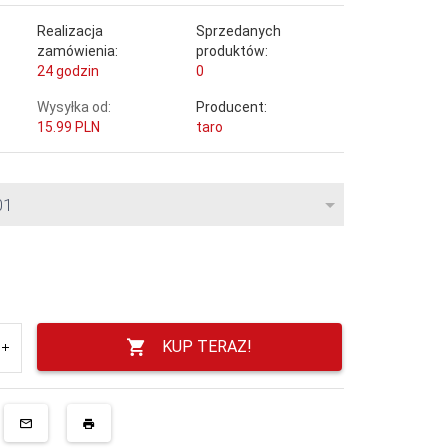
Realizacja
Sprzedanych
zamówienia:
produktów:
24 godzin
0
Wysyłka od:
Producent:
15.99 PLN
taro
01
KUP TERAZ!