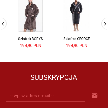
Szlafrok BORYS
Szlafrok GEORGE
194,
90
PLN
194,
90
PLN
SUBSKRYPCJA
-- wpisz adres e-mail --