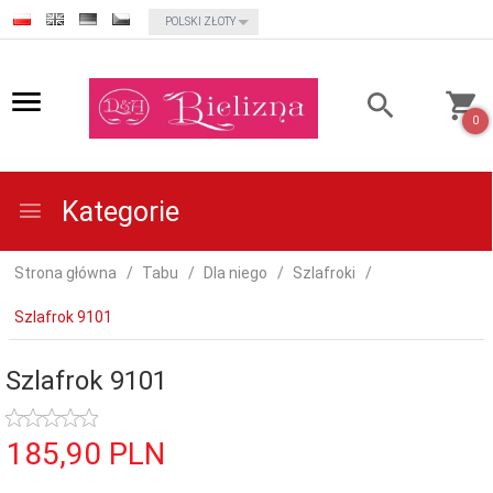
currency_h
POLSKI ZŁOTY
0
Kategorie
Strona główna
Tabu
Dla niego
Szlafroki
Szlafrok 9101
Szlafrok 9101
185,
90
PLN