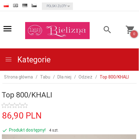
currency_h
POLSKI ZŁOTY
0
Kategorie
Strona główna
Tabu
Dla niej
Odzież
Top 800/KHALI
Top 800/KHALI
86,
90
PLN
Produkt dostępny!
4 szt.