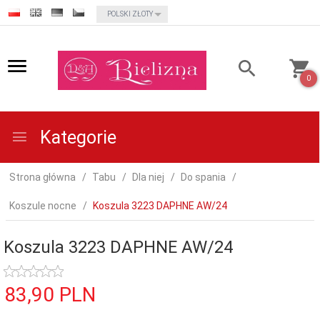
currency_h
POLSKI ZŁOTY
0
Kategorie
Strona główna
Tabu
Dla niej
Do spania
Koszule nocne
Koszula 3223 DAPHNE AW/24
Koszula 3223 DAPHNE AW/24
83,
90
PLN