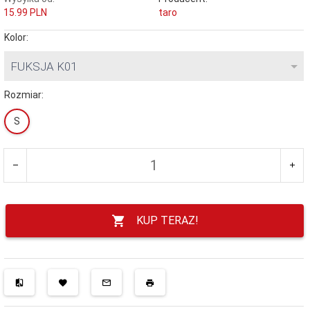
15.99 PLN
taro
Kolor:
FUKSJA K01
Rozmiar:
S
KUP TERAZ!