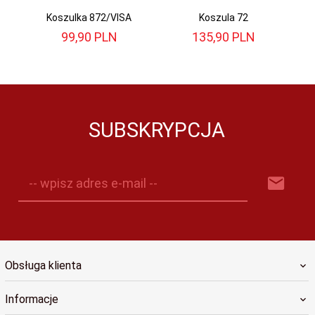
Koszulka 872/VISA
Koszula 72
99,
90
PLN
135,
90
PLN
SUBSKRYPCJA
-- wpisz adres e-mail --
Obsługa klienta
Informacje