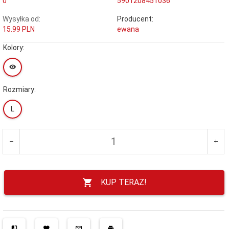
0
5901208451036
Wysyłka od:
Producent:
15.99 PLN
ewana
Kolory:
Rozmiary:
L
KUP TERAZ!