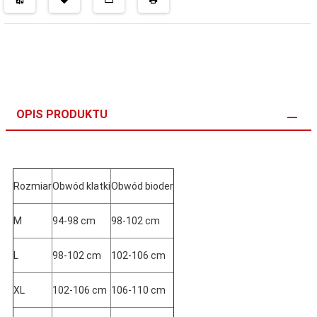
OPIS PRODUKTU
Rozmiar
Obwód klatki
Obwód bioder
M
94-98 cm
98-102 cm
L
98-102 cm
102-106 cm
XL
102-106 cm
106-110 cm