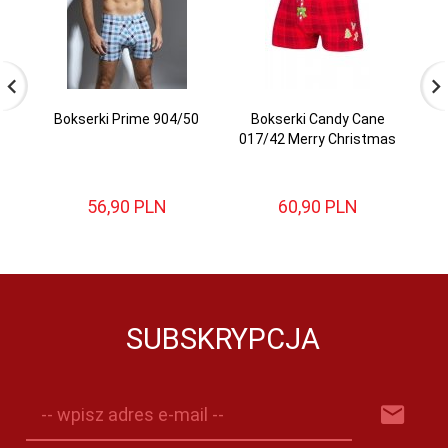
Bokserki Prime 904/50
Bokserki Candy Cane
Bo
017/42 Merry Christmas
M
56,
90
PLN
60,
90
PLN
SUBSKRYPCJA
-- wpisz adres e-mail --