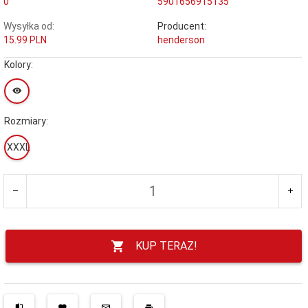
0
5901656915135
Wysyłka od:
Producent:
15.99 PLN
henderson
Kolory:
Rozmiary:
XXXL
KUP TERAZ!