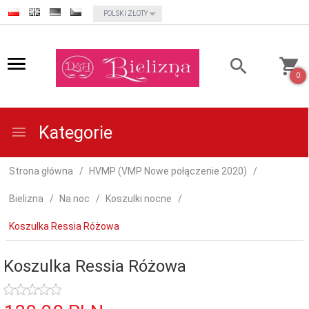
currency_h
POLSKI ZŁOTY
0
Kategorie
Strona główna
HVMP (VMP Nowe połączenie 2020)
Bielizna
Na noc
Koszulki nocne
Koszulka Ressia Różowa
Koszulka Ressia Różowa