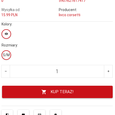
0
5907621617417
Wysyłka od:
Producent:
15.99 PLN
livco corsetti
Kolory:
Rozmiary:
S/M
KUP TERAZ!