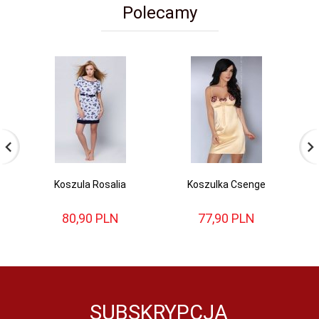
Polecamy
Koszula Rosalia
Koszulka Csenge
K
80,
90
PLN
77,
90
PLN
SUBSKRYPCJA