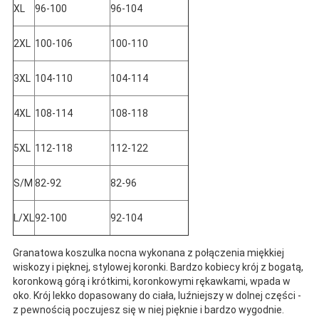
XL
96-100
96-104
2XL
100-106
100-110
3XL
104-110
104-114
4XL
108-114
108-118
5XL
112-118
112-122
S/M
82-92
82-96
L/XL
92-100
92-104
Granatowa koszulka nocna wykonana z połączenia miękkiej
wiskozy i pięknej, stylowej koronki. Bardzo kobiecy krój z bogatą,
koronkową górą i krótkimi, koronkowymi rękawkami, wpada w
oko. Krój lekko dopasowany do ciała, luźniejszy w dolnej części -
z pewnością poczujesz się w niej pięknie i bardzo wygodnie.