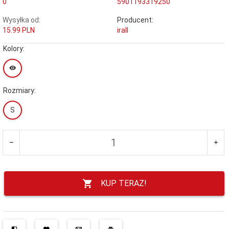
0
5901193319250
Wysyłka od:
Producent:
15.99 PLN
irall
Kolory:
Rozmiary:
S
KUP TERAZ!