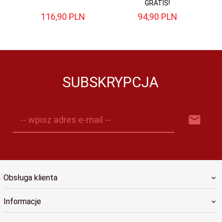
GRATIS!
116,
90
PLN
94,
90
PLN
SUBSKRYPCJA
-- wpisz adres e-mail --
Obsługa klienta
Informacje