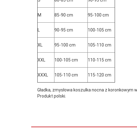
S
80-85 cm
90-95 cm
M
85-90 cm
95-100 cm
L
90-95 cm
100-105 cm
XL
95-100 cm
105-110 cm
XXL
100-105 cm
110-115 cm
XXXL
105-110 cm
115-120 cm
Gładka, zmysłowa koszulka nocna z koronkowym wyko
Produkt polski.