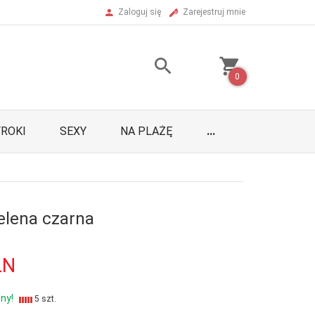
Zaloguj się
Zarejestruj mnie
0
ROKI
SEXY
NA PLAŻĘ
...
elena czarna
LN
ny!
5 szt.