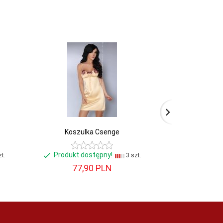
Koszulka Csenge
Koszulka Grace
Produkt dostępny!
Produkt d
t.
3 szt.
77,
90
PLN
94,