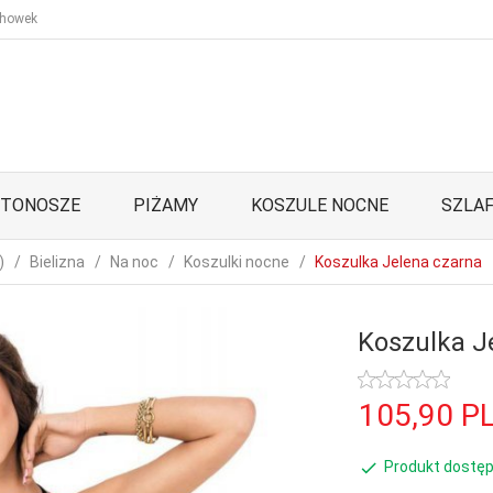
howek
STONOSZE
PIŻAMY
KOSZULE NOCNE
SZLAF
)
Bielizna
Na noc
Koszulki nocne
Koszulka Jelena czarna
Koszulka J
105,
90
P
Produkt dostęp