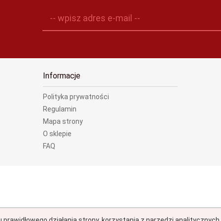
-- wpisz adres e-mail --
Informacje
Polityka prywatności
Regulamin
Mapa strony
O sklepie
FAQ
u prawidłowego działania strony, korzystania z narzędzi analitycznyc