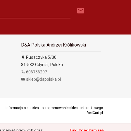
D&A Polska Andrzej Królikowski
Puszczyka 5/30
81-582
Gdynia
,
Polska
606756297
sklep@dapolska.pl
Informacja o cookies
|
oprogramowanie sklepu internetowego
RedCart.pl
h i marketingowych oraz
Tak, zgadzam się