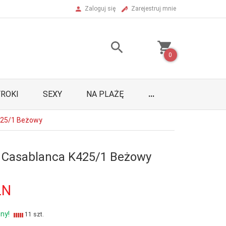
Zaloguj się
Zarejestruj mnie
0
ROKI
SEXY
NA PLAŻĘ
...
425/1 Beżowy
 Casablanca K425/1 Beżowy
LN
ny!
11 szt.