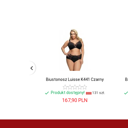
Biustonosz Luisse K441 Czarny
B
Produkt dostępny!
131 szt.
167,
90
PLN