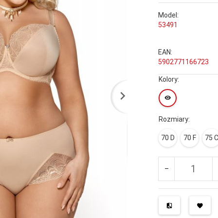
Model:
53491
EAN:
5902771166723
Kolory:
Rozmiary:
70 D
70 F
75 