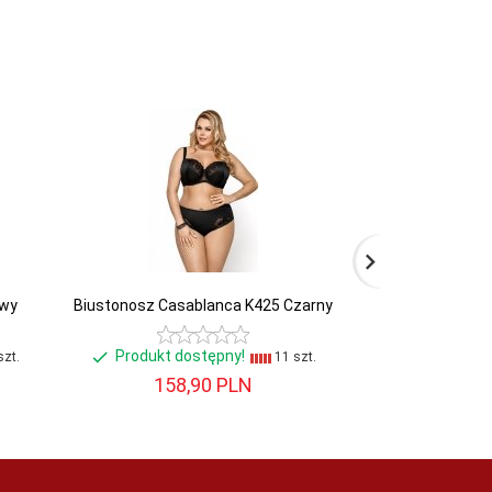
owy
Biustonosz Casablanca K425 Czarny
Biustonosz Par
Produkt dostępny!
Produkt do
zt.
11 szt.
158,
90
PLN
171,