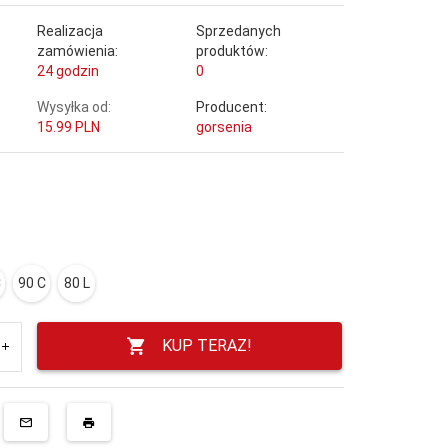
Realizacja
Sprzedanych
zamówienia:
produktów:
24 godzin
0
Wysyłka od:
Producent:
15.99 PLN
gorsenia
C
90 C
80 L
KUP TERAZ!