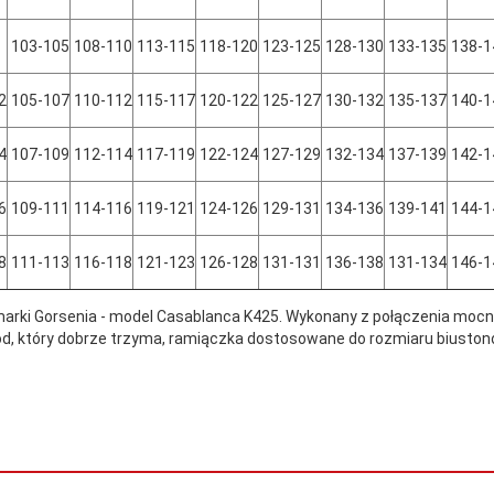
103-105
108-110
113-115
118-120
123-125
128-130
133-135
138-1
2
105-107
110-112
115-117
120-122
125-127
130-132
135-137
140-1
4
107-109
112-114
117-119
122-124
127-129
132-134
137-139
142-1
6
109-111
114-116
119-121
124-126
129-131
134-136
139-141
144-1
8
111-113
116-118
121-123
126-128
131-131
136-138
131-134
146-1
marki Gorsenia - model Casablanca K425. Wykonany z połączenia mocnej, 
wód, który dobrze trzyma, ramiączka dostosowane do rozmiaru biuston