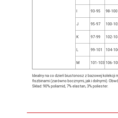
I
93-95
98-100
J
95-97
100-10
K
97-99
102-10
L
99-101
104-10
M
101-103
106-10
Idealny na co dzień biustonosz z bazowej kolekcji 
fiszbinami (zarówno bocznymi, jak i dolnymi). Ob
Skład: 90% poliamid, 7% elastan, 3% poliester.