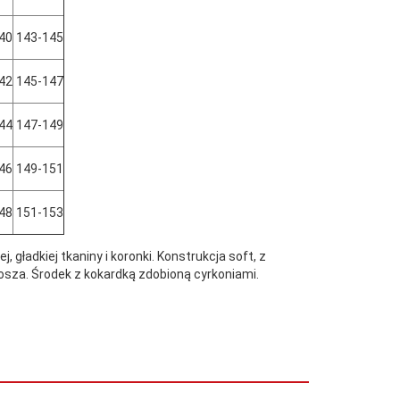
40
143-145
42
145-147
44
147-149
46
149-151
48
151-153
gładkiej tkaniny i koronki. Konstrukcja soft, z
osza. Środek z kokardką zdobioną cyrkoniami.