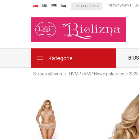
currency_h
Porównywarka
Sc
POLSKI ZŁOTY
Kategorie
BIU
Strona główna
HVMP (VMP Nowe połączenie 2020