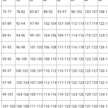
34
36
38
40
42
44
46
48
73-77
78-82
83-87
88-92
93-97
98-102
103-107
108-1
87-89
92-94
97-99
102-104
107-109
112-114
117-119
122-1
89-91
94-96
99-101
104-106
109-111
114-116
119-121
124-1
91-93
96-98
101-103
106-108
111-113
116-118
121-123
126-1
93-95
98-100
103-105
108-110
113-115
118-120
123-125
128-1
95-97
100-102
105-107
110-112
115-117
120-122
125-127
130-1
97-99
102-104
107-109
112-114
117-119
122-124
127-129
132-1
99-101
104-106
109-111
114-116
119-121
124-126
129-131
134-1
101-103
106-108
111-113
116-118
121-123
126-128
131-133
136-1