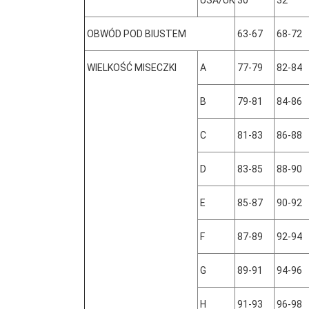
USA/UK
30
32
OBWÓD POD BIUSTEM
63-67
68-72
WIELKOŚĆ MISECZKI
A
77-79
82-84
B
79-81
84-86
C
81-83
86-88
D
83-85
88-90
E
85-87
90-92
F
87-89
92-94
G
89-91
94-96
H
91-93
96-98