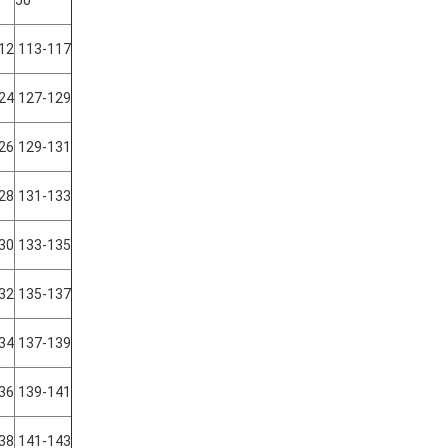
50
12
113-117
24
127-129
26
129-131
28
131-133
30
133-135
32
135-137
34
137-139
36
139-141
38
141-143