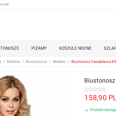
howek
STONOSZE
PIŻAMY
KOSZULE NOCNE
SZLAF
)
Bielizna
Biustonosze
Miękkie
Biustonosz Casablanca K
Biustonosz
158,
90
P
Produkt dostęp