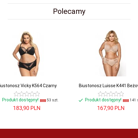
Polecamy
iustonosz Vicky K564 Czarny
Biustonosz Luisse K441 Beż
Produkt dostępny!
Produkt dostępny!
53 szt.
141 s
183,
90
PLN
167,
90
PLN