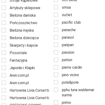
Stroje Kąpielowe
omsa
Artykuły sklepowe
outlet
Bielizna damska
pacific club
Pończosznictwo
panache
Bielizna męska
parasol
Bielizna dziecięca
paripari
Skarpety i kapcie
passion
Pozostałe
pation
Fantazyjna
pierre cardin
Japonki i Klapki
pino vicino
Aren.com.pl
pole&pole
Aren.com.pl
pphu luna waldemar
Hurtownia Livia Corsetti
surma
Hurtownia Livia Corsetti
primo