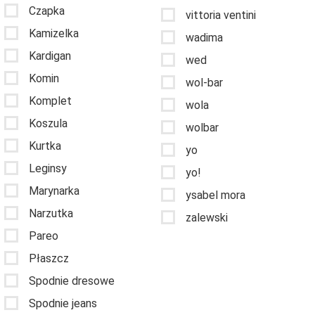
Czapka
vittoria ventini
Kamizelka
wadima
Kardigan
wed
Komin
wol-bar
Komplet
wola
Koszula
wolbar
Kurtka
yo
Leginsy
yo!
Marynarka
ysabel mora
Narzutka
zalewski
Pareo
Płaszcz
Spodnie dresowe
Spodnie jeans