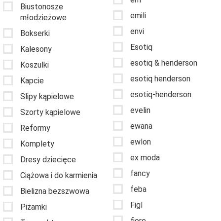
Biustonosze
emili
młodzieżowe
envi
Bokserki
Esotiq
Kalesony
esotiq & henderson
Koszulki
esotiq henderson
Kapcie
esotiq-henderson
Slipy kąpielowe
evelin
Szorty kąpielowe
ewana
Reformy
ewlon
Komplety
ex moda
Dresy dziecięce
fancy
Ciążowa i do karmienia
feba
Bielizna bezszwowa
Figl
Piżamki
fiore