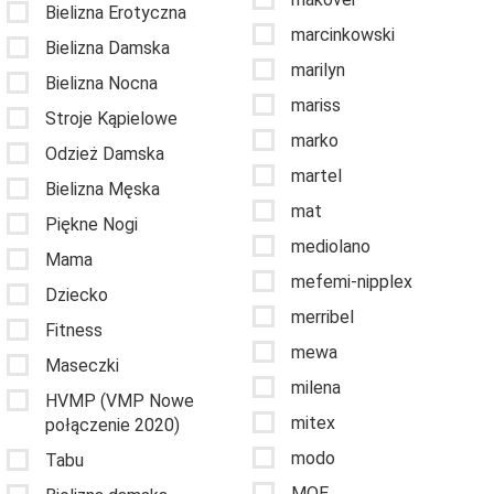
Bielizna Erotyczna
marcinkowski
Bielizna Damska
marilyn
Bielizna Nocna
mariss
Stroje Kąpielowe
marko
Odzież Damska
martel
Bielizna Męska
mat
Piękne Nogi
mediolano
Mama
mefemi-nipplex
Dziecko
merribel
Fitness
mewa
Maseczki
milena
HVMP (VMP Nowe
mitex
połączenie 2020)
modo
Tabu
MOE