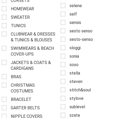
CORSETS
selene
HOMEWEAR
self
SWEATER
sensis
TUNICS
sesto senso
CLUBWEAR & DRESSES
sesto-senso
& TUNICS & BLOUSES
sloggi
SWIMWEARS & BEACH
COVER-UPS
sonia
JACKETS & COATS &
soxo
CARDIGANS
stella
BRAS
steven
CHRISTMAS
stitch&soul
COSTUMES
stylove
BRACELET
sublevel
GARTER BELTS
szata
NIPPLE COVERS