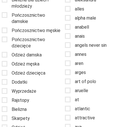
młodzieży
alles
Pończosznictwo
alpha male
damskie
anabell
Pończosznictwo męskie
anais
Pończosznictwo
angels never sin
dziecięce
annes
Odzież damska
aren
Odzież męska
arges
Odzież dziecięca
art of polo
Dodatki
aruelle
Wyprzedaże
at
Rajstopy
atlantic
Bielizna
attractive
Skarpety
ava