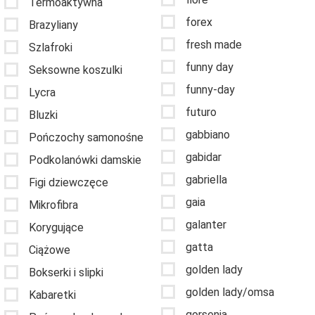
Termoaktywna
forex
Brazyliany
fresh made
Szlafroki
funny day
Seksowne koszulki
funny-day
Lycra
futuro
Bluzki
gabbiano
Pończochy samonośne
gabidar
Podkolanówki damskie
gabriella
Figi dziewczęce
gaia
Mikrofibra
galanter
Korygujące
gatta
Ciążowe
golden lady
Bokserki i slipki
golden lady/omsa
Kabaretki
gorsenia