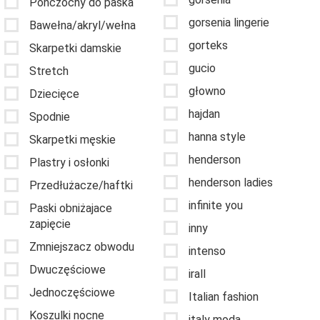
Pończochy do paska
gorsenia lingerie
Bawełna/akryl/wełna
gorteks
Skarpetki damskie
gucio
Stretch
głowno
Dziecięce
hajdan
Spodnie
hanna style
Skarpetki męskie
henderson
Plastry i osłonki
henderson ladies
Przedłużacze/haftki
infinite you
Paski obniżajace
zapięcie
inny
Zmniejszacz obwodu
intenso
Dwuczęściowe
irall
Jednoczęściowe
Italian fashion
Koszulki nocne
italy moda