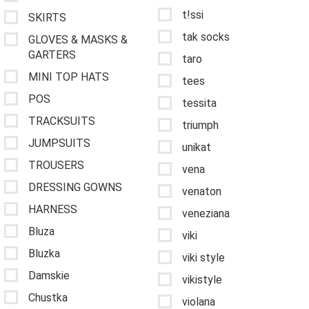
t!ssi
SKIRTS
tak socks
GLOVES & MASKS &
GARTERS
taro
MINI TOP HATS
tees
POS
tessita
TRACKSUITS
triumph
JUMPSUITS
unikat
TROUSERS
vena
DRESSING GOWNS
venaton
HARNESS
veneziana
Bluza
viki
Bluzka
viki style
Damskie
vikistyle
Chustka
violana