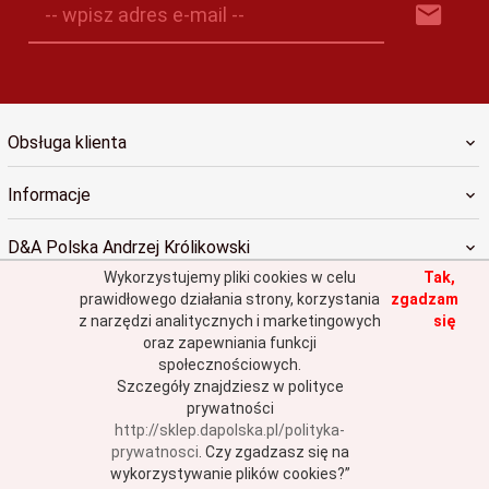
-- wpisz adres e-mail --
Obsługa klienta
Informacje
D&A Polska Andrzej Królikowski
Wykorzystujemy pliki cookies w celu
Tak,
prawidłowego działania strony, korzystania
zgadzam
z narzędzi analitycznych i marketingowych
się
oraz zapewniania funkcji
społecznościowych.
sklep@dapolska.pl
Szczegóły znajdziesz w polityce
prywatności
http://sklep.dapolska.pl/polityka-
Informacja o cookies
|
oprogramowanie sklepu internetowego
RedCart.pl
prywatnosci
.
Czy zgadzasz się na
wykorzystywanie plików cookies?”