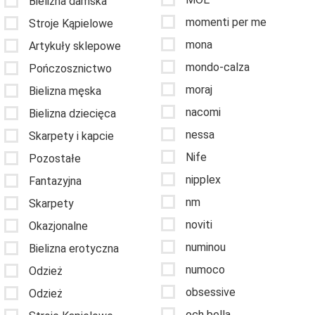
Bielizna damska
momenti per me
Stroje Kąpielowe
mona
Artykuły sklepowe
mondo-calza
Pończosznictwo
moraj
Bielizna męska
nacomi
Bielizna dziecięca
nessa
Skarpety i kapcie
Nife
Pozostałe
nipplex
Fantazyjna
nm
Skarpety
noviti
Okazjonalne
numinou
Bielizna erotyczna
numoco
Odzież
obsessive
Odzież
och bella