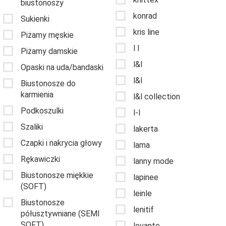
biustonoszy
konrad
Sukienki
kris line
Piżamy męskie
l l
Piżamy damskie
l&l
Opaski na uda/bandaski
l&l
Biustonosze do
karmienia
l&l collection
Podkoszulki
l-l
Szaliki
lakerta
Czapki i nakrycia głowy
lama
Rękawiczki
lanny mode
Biustonosze miękkie
lapinee
(SOFT)
leinle
Biustonosze
lenitif
półusztywniane (SEMI
SOFT)
levante