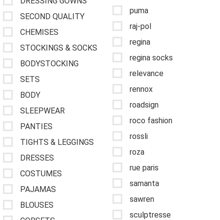
DRESSING GOWNS
puma
SECOND QUALITY
raj-pol
CHEMISES
regina
STOCKINGS & SOCKS
regina socks
BODYSTOCKING
relevance
SETS
rennox
BODY
roadsign
SLEEPWEAR
roco fashion
PANTIES
rossli
TIGHTS & LEGGINGS
roza
DRESSES
rue paris
COSTUMES
samanta
PAJAMAS
sawren
BLOUSES
sculptresse