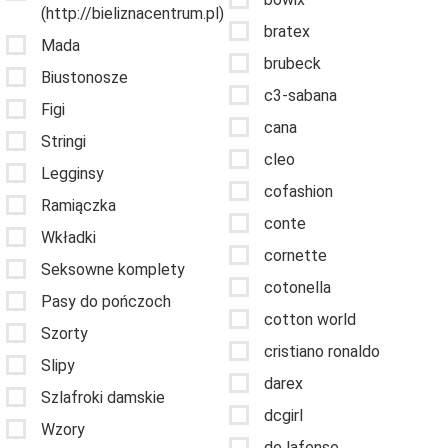
(http://bieliznacentrum.pl)
bratex
Mada
brubeck
Biustonosze
c3-sabana
Figi
cana
Stringi
cleo
Legginsy
cofashion
Ramiączka
conte
Wkładki
cornette
Seksowne komplety
cotonella
Pasy do pończoch
cotton world
Szorty
cristiano ronaldo
Slipy
darex
Szlafroki damskie
dcgirl
Wzory
de lafense