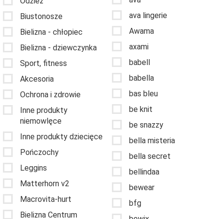
Odzież
ava lingerie
Biustonosze
Awama
Bielizna - chłopiec
axami
Bielizna - dziewczynka
babell
Sport, fitness
babella
Akcesoria
bas bleu
Ochrona i zdrowie
be knit
Inne produkty
niemowlęce
be snazzy
Inne produkty dziecięce
bella misteria
Pończochy
bella secret
Leggins
bellindaa
Matterhorn v2
bewear
Macrovita-hurt
bfg
Bielizna Centrum
bowix