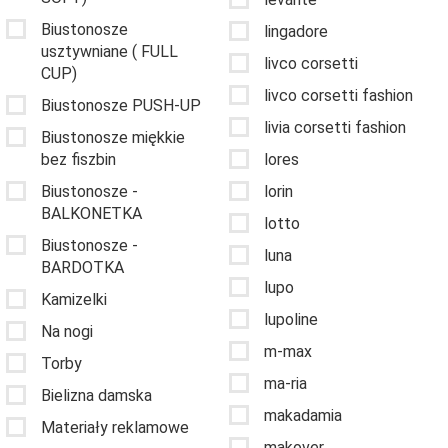
Biustonosze
lingadore
usztywniane ( FULL
livco corsetti
CUP)
livco corsetti fashion
Biustonosze PUSH-UP
livia corsetti fashion
Biustonosze miękkie
bez fiszbin
lores
Biustonosze -
lorin
BALKONETKA
lotto
Biustonosze -
luna
BARDOTKA
lupo
Kamizelki
lupoline
Na nogi
m-max
Torby
ma-ria
Bielizna damska
makadamia
Materiały reklamowe
makover