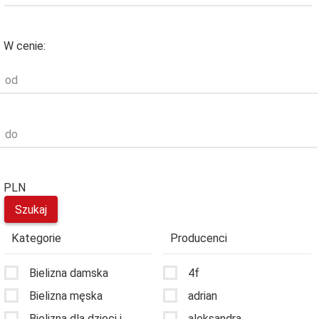
W cenie:
od
do
PLN
Kategorie
Producenci
Bielizna damska
4f
Bielizna męska
adrian
Bielizna dla dzieci i
aleksandra