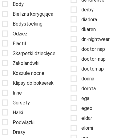
Body
derby
Bielizna korygująca
diadora
Bodystocking
dkaren
Odzież
dn-nightwear
Elastil
doctor nap
Skarpetki dziecięce
doctor-nap
Zakolanówki
doctornap
Koszule nocne
donna
Klipsy do bokserek
dorota
Inne
ega
Gorsety
egeo
Halki
eldar
Podwiązki
elomi
Dresy
em