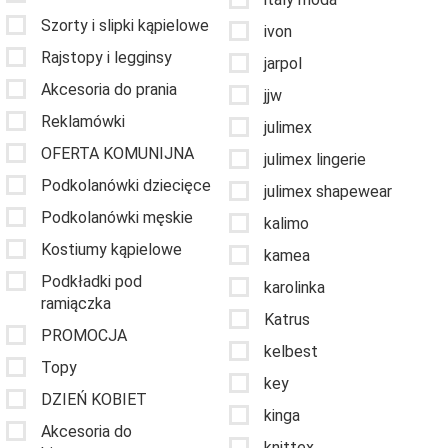
Szorty i slipki kąpielowe
ivon
Rajstopy i legginsy
jarpol
Akcesoria do prania
jjw
Reklamówki
julimex
OFERTA KOMUNIJNA
julimex lingerie
Podkolanówki dziecięce
julimex shapewear
Podkolanówki męskie
kalimo
Kostiumy kąpielowe
kamea
Podkładki pod
karolinka
ramiączka
Katrus
PROMOCJA
kelbest
Topy
key
DZIEŃ KOBIET
kinga
Akcesoria do
knittex