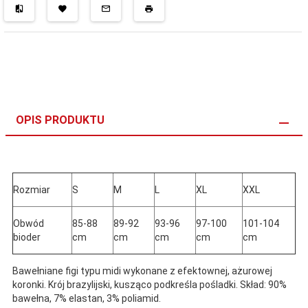
OPIS PRODUKTU
Rozmiar
S
M
L
XL
XXL
Obwód
85-88
89-92
93-96
97-100
101-104
bioder
cm
cm
cm
cm
cm
Bawełniane figi typu midi wykonane z efektownej, ażurowej
koronki. Krój brazylijski, kusząco podkreśla pośladki. Skład: 90%
bawełna, 7% elastan, 3% poliamid.