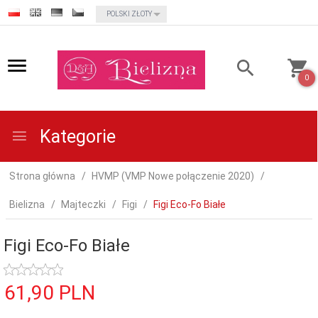
currency_h
POLSKI ZŁOTY
0
Kategorie
Strona główna
HVMP (VMP Nowe połączenie 2020)
Bielizna
Majteczki
Figi
Figi Eco-Fo Białe
Figi Eco-Fo Białe
61,
90
PLN