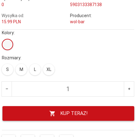
0
5903133387138
Wysyłka od:
Producent:
15.99 PLN
wol-bar
Kolory:
Rozmiary:
S
M
L
XL
KUP TERAZ!