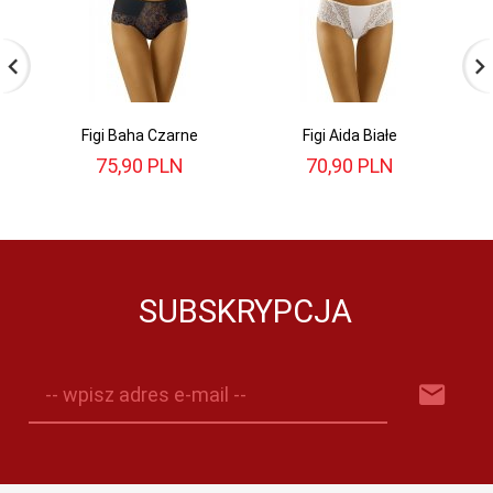
Figi Baha Czarne
Figi Aida Białe
75,
90
PLN
70,
90
PLN
SUBSKRYPCJA
-- wpisz adres e-mail --