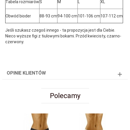
Tabela rozmiarów
S
M
L
XL
Obwód bioder
88-93 cm
94-100 cm
101-106 cm
107-112 cm
Jeśli szukasz czegoś innego - ta propozycja jest dla Ciebie.
Nieco wyższe figi z tiulowymi bokami. Przód kwiecisty, czarno-
czerwony.
OPINIE KLIENTÓW
Polecamy