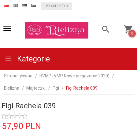
currency_h
POLSKI ZŁOTY
0
Kategorie
Strona główna
HVMP (VMP Nowe połączenie 2020)
Bielizna
Majteczki
Figi
Figi Rachela 039
Figi Rachela 039
57,
90
PLN