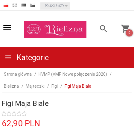
currency_h
POLSKI ZŁOTY
0
Kategorie
Strona główna
HVMP (VMP Nowe połączenie 2020)
Bielizna
Majteczki
Figi
Figi Maja Białe
Figi Maja Białe
62,
90
PLN