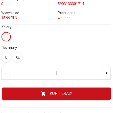
0
5903133301714
Wysyłka od:
Producent:
15.99 PLN
wol-bar
Kolory:
Rozmiary:
L
XL
KUP TERAZ!