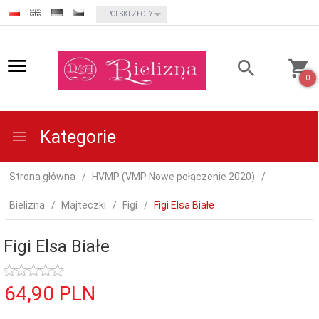
currency_h
POLSKI ZŁOTY
0
Kategorie
Strona główna
HVMP (VMP Nowe połączenie 2020)
Bielizna
Majteczki
Figi
Figi Elsa Białe
Figi Elsa Białe
64,
90
PLN