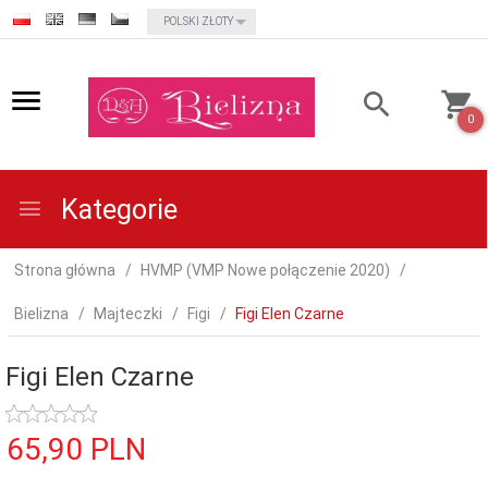
currency_h
POLSKI ZŁOTY
0
Kategorie
Strona główna
HVMP (VMP Nowe połączenie 2020)
Bielizna
Majteczki
Figi
Figi Elen Czarne
Figi Elen Czarne
65,
90
PLN