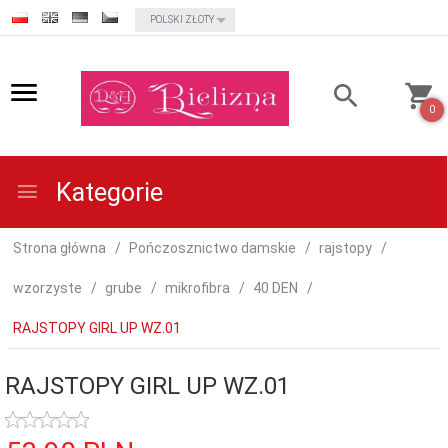
currency_h
POLSKI ZŁOTY
0
Kategorie
Strona główna
Pończosznictwo damskie
rajstopy
wzorzyste
grube
mikrofibra
40 DEN
RAJSTOPY GIRL UP WZ.01
RAJSTOPY GIRL UP WZ.01