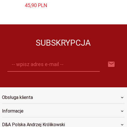
45,
90
PLN
SUBSKRYPCJA
-- wpisz adres e-mail --
Obsługa klienta
Informacje
D&A Polska Andrzej Królikowski