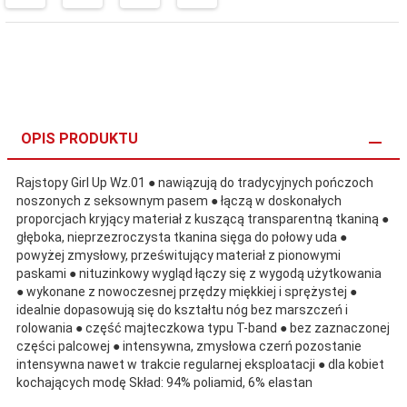
OPIS PRODUKTU
Rajstopy Girl Up Wz.01 ● nawiązują do tradycyjnych pończoch
noszonych z seksownym pasem ● łączą w doskonałych
proporcjach kryjący materiał z kuszącą transparentną tkaniną ●
głęboka, nieprzezroczysta tkanina sięga do połowy uda ●
powyżej zmysłowy, prześwitujący materiał z pionowymi
paskami ● nituzinkowy wygląd łączy się z wygodą użytkowania
● wykonane z nowoczesnej przędzy miękkiej i sprężystej ●
idealnie dopasowują się do kształtu nóg bez marszczeń i
rolowania ● część majteczkowa typu T-band ● bez zaznaczonej
części palcowej ● intensywna, zmysłowa czerń pozostanie
intensywna nawet w trakcie regularnej eksploatacji ● dla kobiet
kochających modę Skład: 94% poliamid, 6% elastan