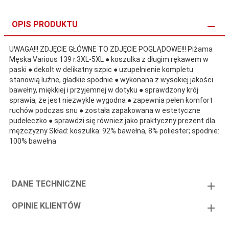
OPIS PRODUKTU
UWAGA!!! ZDJĘCIE GŁÓWNE TO ZDJĘCIE POGLĄDOWE!!! Piżama
Męska Various 139 r.3XL-5XL ● koszulka z długim rękawem w
paski ● dekolt w delikatny szpic ● uzupełnienie kompletu
stanowią luźne, gładkie spodnie ● wykonana z wysokiej jakości
bawełny, miękkiej i przyjemnej w dotyku ● sprawdzony krój
sprawia, że jest niezwykle wygodna ● zapewnia pełen komfort
ruchów podczas snu ● została zapakowana w estetyczne
pudełeczko ● sprawdzi się również jako praktyczny prezent dla
mężczyzny Skład: koszulka: 92% bawełna, 8% poliester; spodnie:
100% bawełna
DANE TECHNICZNE
OPINIE KLIENTÓW