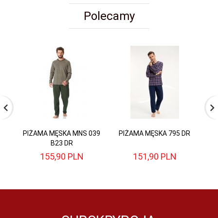
Polecamy
PIŻAMA MĘSKA MNS 039
PIŻAMA MĘSKA 795 DR
P
B23 DR
155,
90
PLN
151,
90
PLN