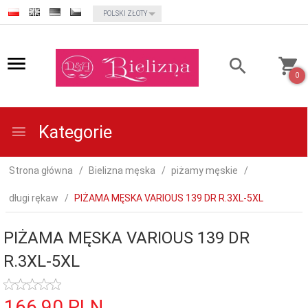
currency_h
POLSKI ZŁOTY
0
Kategorie
Strona główna
Bielizna męska
piżamy męskie
długi rękaw
PIŻAMA MĘSKA VARIOUS 139 DR R.3XL-5XL
PIŻAMA MĘSKA VARIOUS 139 DR
R.3XL-5XL
166,
90
PLN