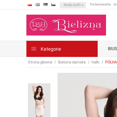
currency_h
Porównywarka
Sc
POLSKI ZŁOTY
Kategorie
BIU
Strona główna
Bielizna damska
halki
PÓŁHA