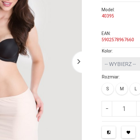
Model:
40395
EAN:
5902578967660
Kolor:
-- WYBIERZ --
Rozmiar:
S
M
L