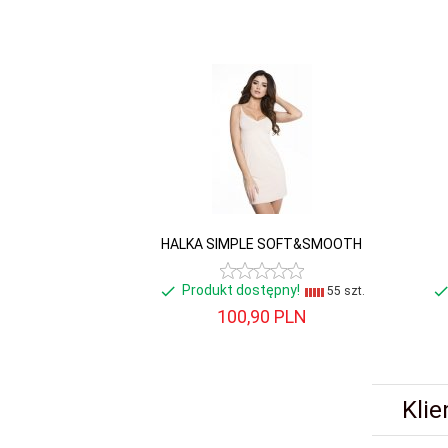
Nowość w
Nie
ofercie:
Promocja:
Nie
HALKA SIMPLE SOFT&SMOOTH
Produkt dostępny!
55 szt.
100,
90
PLN
Klie