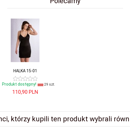
Polecamy
HALKA 15-01
Produkt dostępny!
29 szt.
110,
90
PLN
nci, którzy kupili ten produkt wybrali równi