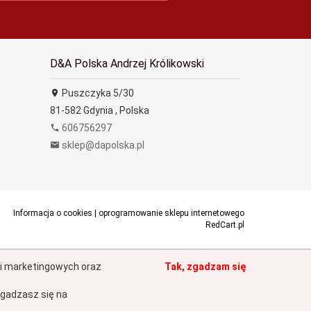
D&A Polska Andrzej Królikowski
Puszczyka 5/30
81-582
Gdynia
,
Polska
606756297
sklep@dapolska.pl
Informacja o cookies
|
oprogramowanie sklepu internetowego
RedCart.pl
h i marketingowych oraz
Tak, zgadzam się
gadzasz się na