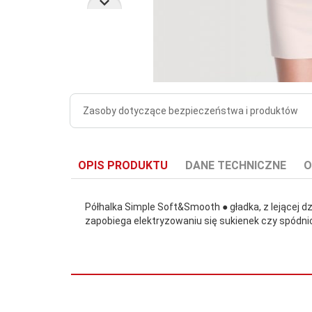
Zasoby dotyczące bezpieczeństwa i produktów
OPIS PRODUKTU
DANE TECHNICZNE
O
Półhalka Simple Soft&Smooth ● gładka, z lejącej 
zapobiega elektryzowaniu się sukienek czy spódnic 
Liczba sztuk
w
1
opakowaniu: