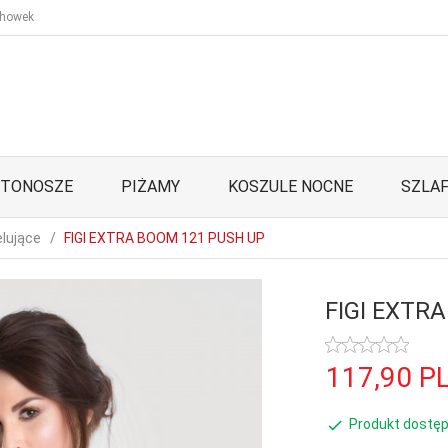
howek
STONOSZE
PIŻAMY
KOSZULE NOCNE
SZLAF
lujące
FIGI EXTRA BOOM 121 PUSH UP
FIGI EXTR
117,
90
P
Produkt dostęp