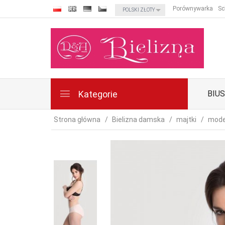
currency_h
Porównywarka
Sc
POLSKI ZŁOTY
Kategorie
BIU
Strona główna
Bielizna damska
majtki
mode