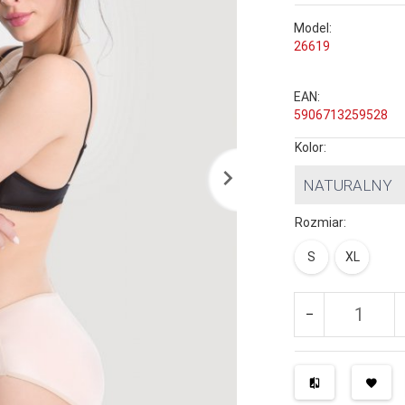
Model:
26619
EAN:
5906713259528
Kolor:
NATURALNY
Rozmiar:
S
XL