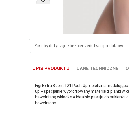
Zasoby dotyczące bezpieczeństwa i produktów
OPIS PRODUKTU
DANE TECHNICZNE
O
Figi Extra Boom 121 Push Up ● bielizna modelując
up ● specjalnie wyprofilowany materiał z pianki w k
bawełnianą wkładkę ● idealnie pasują do sukienki,
bawełniana
Liczba sztuk
w
1
opakowaniu: