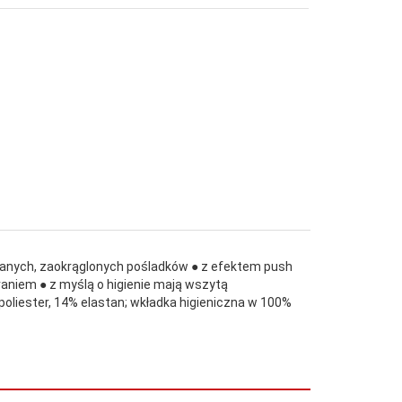
owanych, zaokrąglonych pośladków ● z efektem push
braniem ● z myślą o higienie mają wszytą
poliester, 14% elastan; wkładka higieniczna w 100%