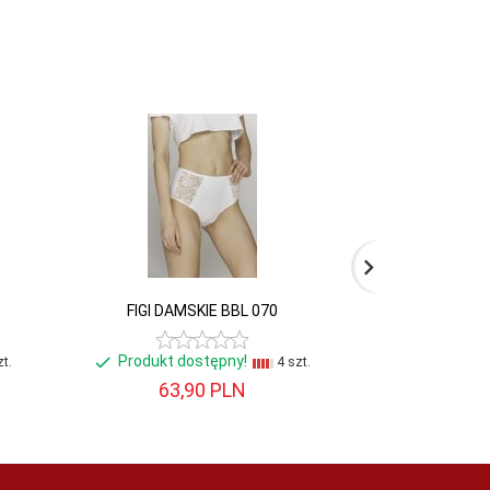
FIGI DAMSKIE BBL 070
FIGI DAMSKI
Produkt dostępny!
Produkt d
t.
4 szt.
63,
90
PLN
68,