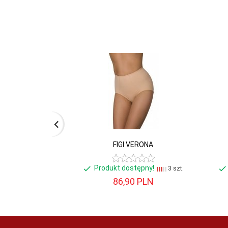
Nowość w
Nie
ofercie:
Promocja:
Nie
FIGI VERONA
Produkt dostępny!
3 szt.
86,
90
PLN