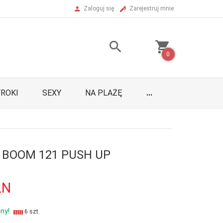
Zaloguj się
Zarejestruj mnie
0
ROKI
SEXY
NA PLAŻĘ
...
A BOOM 121 PUSH UP
LN
ny!
6 szt.