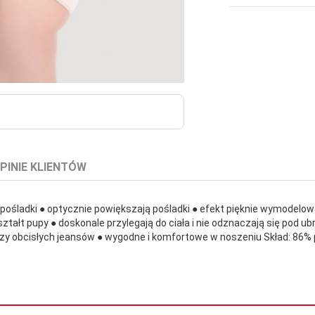
PINIE KLIENTÓW
a pośladki ● optycznie powiększają pośladki ● efekt pięknie wymodel
ształt pupy ● doskonale przylegają do ciała i nie odznaczają się pod u
 czy obcisłych jeansów ● wygodne i komfortowe w noszeniu Skład: 86% 