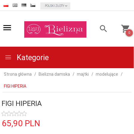
currency_h
POLSKI ZŁOTY
0
Kategorie
Strona główna
Bielizna damska
majtki
modelujące
FIGI HIPERIA
FIGI HIPERIA
65,
90
PLN