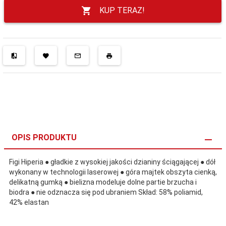
KUP TERAZ!
OPIS PRODUKTU
Figi Hiperia ● gładkie z wysokiej jakości dzianiny ściągającej ● dół
wykonany w technologii laserowej ● góra majtek obszyta cienką,
delikatną gumką ● bielizna modeluje dolne partie brzucha i
biodra ● nie odznacza się pod ubraniem Skład: 58% poliamid,
42% elastan