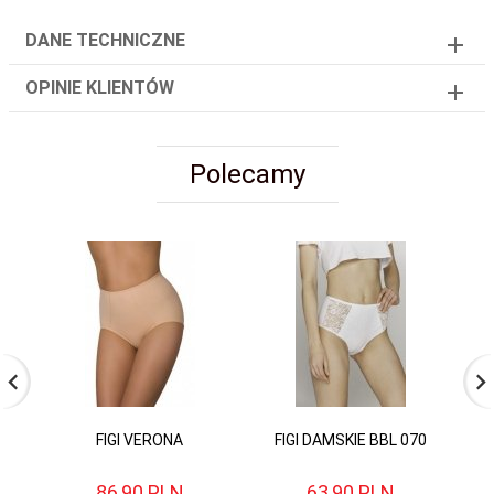
DANE TECHNICZNE
OPINIE KLIENTÓW
Polecamy
FIGI VERONA
FIGI DAMSKIE BBL 070
F
86,
90
PLN
63,
90
PLN