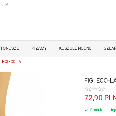
howek
STONOSZE
PIŻAMY
KOSZULE NOCNE
SZLAF
FIGI ECO-LA
FIGI ECO-L
72,
90
PL
Produkt dostęp