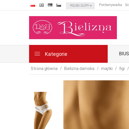
currency_h
Porównywarka
Sc
POLSKI ZŁOTY
Kategorie
BIU
Strona główna
Bielizna damska
majtki
figi