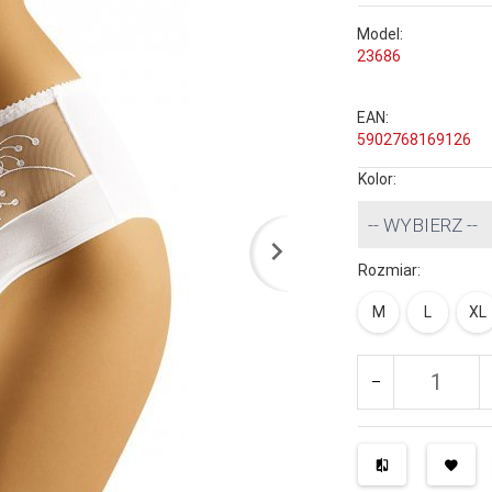
Model:
23686
EAN:
5902768169126
Kolor:
-- WYBIERZ --
Rozmiar:
M
L
XL