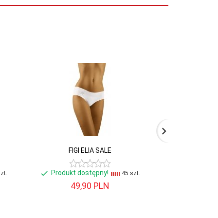
FIGI ELIA SALE
FIG
Produkt dostępny!
Produkt do
zt.
45 szt.
49,
90
PLN
65,