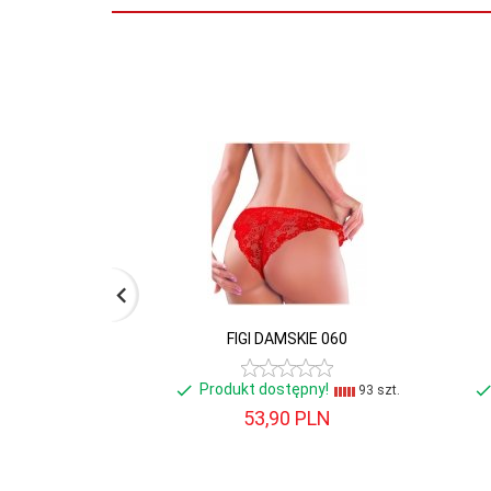
w
1
opakowaniu:
Nowość w
Nie
ofercie:
Promocja:
Nie
FIGI DAMSKIE 060
Produkt dostępny!
93 szt.
53,
90
PLN