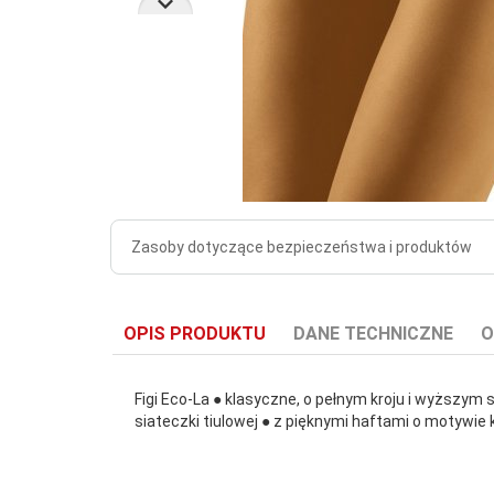
Zasoby dotyczące bezpieczeństwa i produktów
OPIS PRODUKTU
DANE TECHNICZNE
O
Figi Eco-La ● klasyczne, o pełnym kroju i wyższy
siateczki tiulowej ● z pięknymi haftami o motywie
Liczba sztuk