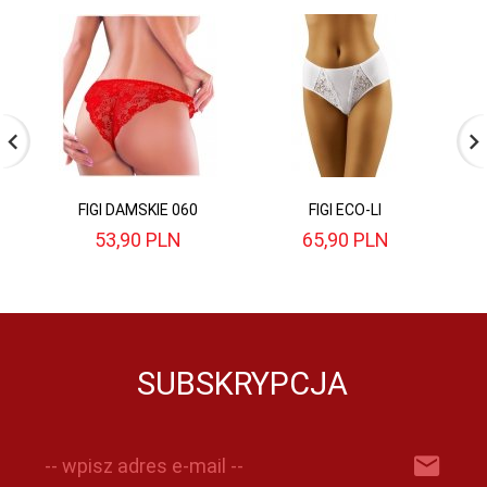
FIGI DAMSKIE 060
FIGI ECO-LI
53,
90
PLN
65,
90
PLN
SUBSKRYPCJA
-- wpisz adres e-mail --