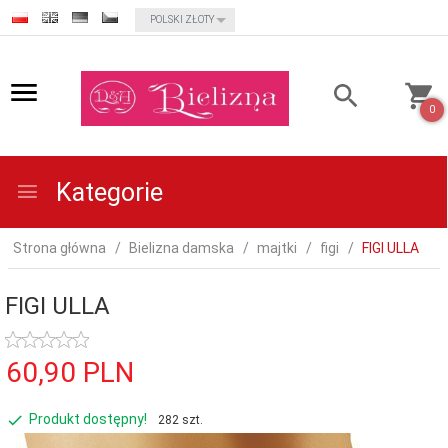
currency_h
POLSKI ZŁOTY
0
Kategorie
Strona główna
Bielizna damska
majtki
figi
FIGI ULLA
FIGI ULLA
60,
90
PLN
Produkt dostępny!
282 szt.