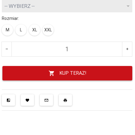
-- WYBIERZ --
Rozmiar:
M
L
XL
XXL
KUP TERAZ!