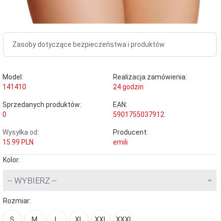
Zasoby dotyczące bezpieczeństwa i produktów
Model:
Realizacja zamówienia:
141410
24 godzin
Sprzedanych produktów:
EAN:
0
5901755037912
Wysyłka od:
Producent:
15.99 PLN
emili
Kolor:
-- WYBIERZ --
Rozmiar:
S
M
L
XL
XXL
XXXL