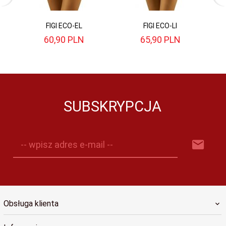
FIGI ECO-EL
FIGI ECO-LI
60,
90
PLN
65,
90
PLN
SUBSKRYPCJA
-- wpisz adres e-mail --
Obsługa klienta