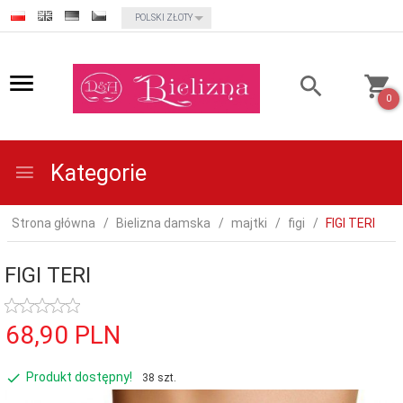
currency_h
POLSKI ZŁOTY
0
Kategorie
Strona główna
Bielizna damska
majtki
figi
FIGI TERI
FIGI TERI
68,
90
PLN
Produkt dostępny!
38 szt.