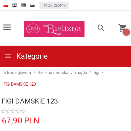
currency_h
POLSKI ZŁOTY
0
Kategorie
Strona główna
Bielizna damska
majtki
figi
FIGI DAMSKIE 123
FIGI DAMSKIE 123
67,
90
PLN