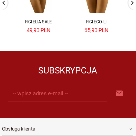
FIGI ELIA SALE
FIGI ECO-LI
49,
90
PLN
65,
90
PLN
SUBSKRYPCJA
-- wpisz adres e-mail --
Obsługa klienta