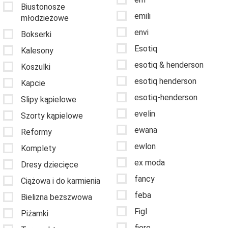
Biustonosze
emili
młodzieżowe
envi
Bokserki
Esotiq
Kalesony
esotiq & henderson
Koszulki
esotiq henderson
Kapcie
esotiq-henderson
Slipy kąpielowe
evelin
Szorty kąpielowe
ewana
Reformy
ewlon
Komplety
ex moda
Dresy dziecięce
fancy
Ciążowa i do karmienia
feba
Bielizna bezszwowa
Figl
Piżamki
fiore