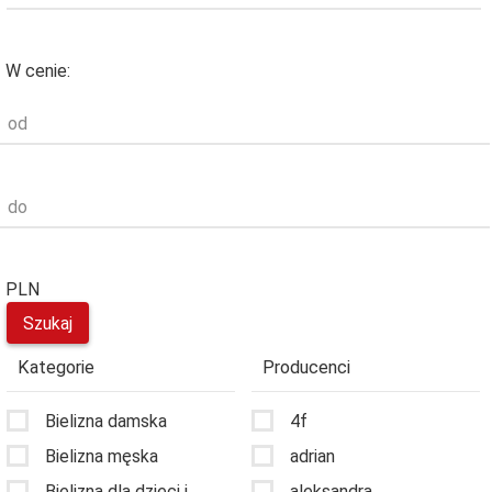
W cenie:
od
do
PLN
Kategorie
Producenci
Bielizna damska
4f
Bielizna męska
adrian
Bielizna dla dzieci i
aleksandra