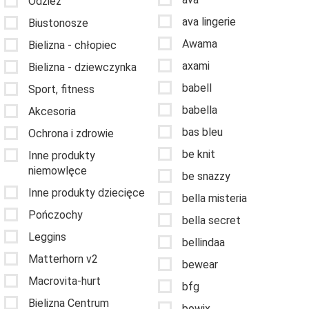
Odzież
ava lingerie
Biustonosze
Awama
Bielizna - chłopiec
axami
Bielizna - dziewczynka
babell
Sport, fitness
babella
Akcesoria
bas bleu
Ochrona i zdrowie
be knit
Inne produkty
niemowlęce
be snazzy
Inne produkty dziecięce
bella misteria
Pończochy
bella secret
Leggins
bellindaa
Matterhorn v2
bewear
Macrovita-hurt
bfg
Bielizna Centrum
bowix