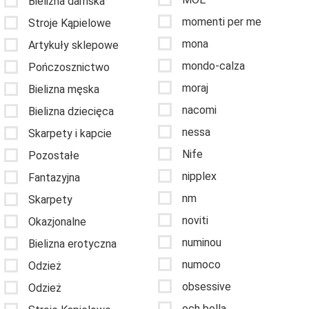
Bielizna damska
momenti per me
Stroje Kąpielowe
mona
Artykuły sklepowe
mondo-calza
Pończosznictwo
moraj
Bielizna męska
nacomi
Bielizna dziecięca
nessa
Skarpety i kapcie
Nife
Pozostałe
nipplex
Fantazyjna
nm
Skarpety
noviti
Okazjonalne
numinou
Bielizna erotyczna
numoco
Odzież
obsessive
Odzież
och bella