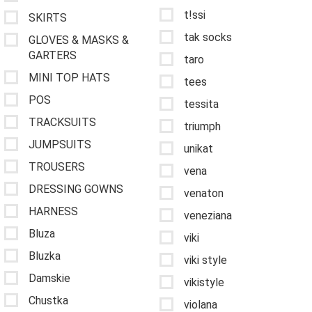
t!ssi
SKIRTS
tak socks
GLOVES & MASKS &
GARTERS
taro
MINI TOP HATS
tees
POS
tessita
TRACKSUITS
triumph
JUMPSUITS
unikat
TROUSERS
vena
DRESSING GOWNS
venaton
HARNESS
veneziana
Bluza
viki
Bluzka
viki style
Damskie
vikistyle
Chustka
violana