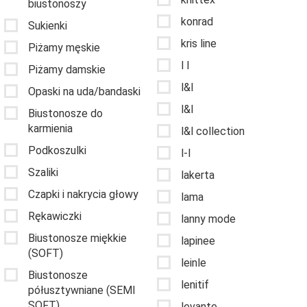
biustonoszy
konrad
Sukienki
kris line
Piżamy męskie
l l
Piżamy damskie
l&l
Opaski na uda/bandaski
l&l
Biustonosze do
karmienia
l&l collection
Podkoszulki
l-l
Szaliki
lakerta
Czapki i nakrycia głowy
lama
Rękawiczki
lanny mode
Biustonosze miękkie
lapinee
(SOFT)
leinle
Biustonosze
lenitif
półusztywniane (SEMI
SOFT)
levante