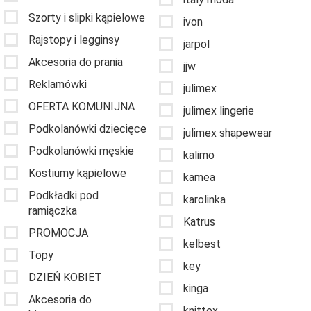
Szorty i slipki kąpielowe
ivon
Rajstopy i legginsy
jarpol
Akcesoria do prania
jjw
Reklamówki
julimex
OFERTA KOMUNIJNA
julimex lingerie
Podkolanówki dziecięce
julimex shapewear
Podkolanówki męskie
kalimo
Kostiumy kąpielowe
kamea
Podkładki pod
karolinka
ramiączka
Katrus
PROMOCJA
kelbest
Topy
key
DZIEŃ KOBIET
kinga
Akcesoria do
knittex