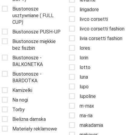
Biustonosze
lingadore
usztywniane ( FULL
livco corsetti
CUP)
livco corsetti fashion
Biustonosze PUSH-UP
livia corsetti fashion
Biustonosze miękkie
bez fiszbin
lores
Biustonosze -
lorin
BALKONETKA
lotto
Biustonosze -
luna
BARDOTKA
lupo
Kamizelki
lupoline
Na nogi
m-max
Torby
ma-ria
Bielizna damska
makadamia
Materiały reklamowe
makover