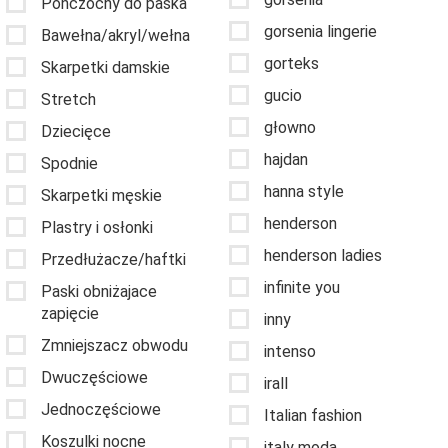
Pończochy do paska
gorsenia lingerie
Bawełna/akryl/wełna
gorteks
Skarpetki damskie
gucio
Stretch
głowno
Dziecięce
hajdan
Spodnie
hanna style
Skarpetki męskie
henderson
Plastry i osłonki
henderson ladies
Przedłużacze/haftki
infinite you
Paski obniżajace
zapięcie
inny
Zmniejszacz obwodu
intenso
Dwuczęściowe
irall
Jednoczęściowe
Italian fashion
Koszulki nocne
italy moda