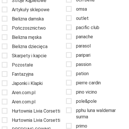
Stroje Kąpielowe
omsa
Artykuły sklepowe
outlet
Bielizna damska
pacific club
Pończosznictwo
panache
Bielizna męska
parasol
Bielizna dziecięca
paripari
Skarpety i kapcie
passion
Pozostałe
pation
Fantazyjna
pierre cardin
Japonki i Klapki
pino vicino
Aren.com.pl
pole&pole
Aren.com.pl
pphu luna waldemar
Hurtownia Livia Corsetti
surma
Hurtownia Livia Corsetti
primo