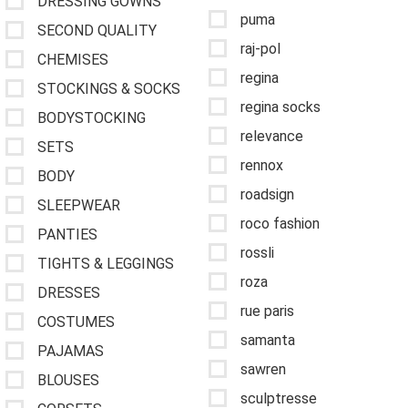
DRESSING GOWNS
puma
SECOND QUALITY
raj-pol
CHEMISES
regina
STOCKINGS & SOCKS
regina socks
BODYSTOCKING
relevance
SETS
rennox
BODY
roadsign
SLEEPWEAR
roco fashion
PANTIES
rossli
TIGHTS & LEGGINGS
roza
DRESSES
rue paris
COSTUMES
samanta
PAJAMAS
sawren
BLOUSES
sculptresse