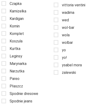
Czapka
vittoria ventini
Kamizelka
wadima
Kardigan
wed
Komin
wol-bar
Komplet
wola
Koszula
wolbar
Kurtka
yo
Leginsy
yo!
Marynarka
ysabel mora
Narzutka
zalewski
Pareo
Płaszcz
Spodnie dresowe
Spodnie jeans