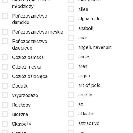
młodzieży
alles
Pończosznictwo
alpha male
damskie
anabell
Pończosznictwo męskie
anais
Pończosznictwo
angels never sin
dziecięce
annes
Odzież damska
aren
Odzież męska
arges
Odzież dziecięca
art of polo
Dodatki
aruelle
Wyprzedaże
at
Rajstopy
atlantic
Bielizna
attractive
Skarpety
ava