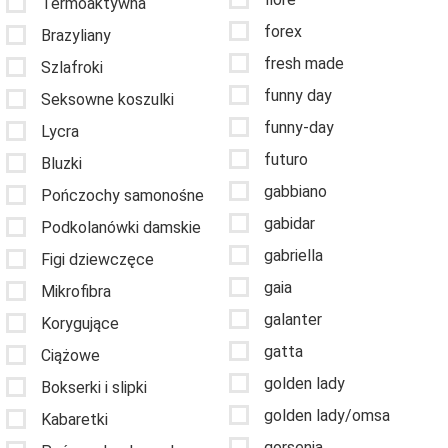
Termoaktywna
forex
Brazyliany
fresh made
Szlafroki
funny day
Seksowne koszulki
funny-day
Lycra
futuro
Bluzki
gabbiano
Pończochy samonośne
gabidar
Podkolanówki damskie
gabriella
Figi dziewczęce
gaia
Mikrofibra
galanter
Korygujące
gatta
Ciążowe
golden lady
Bokserki i slipki
golden lady/omsa
Kabaretki
gorsenia