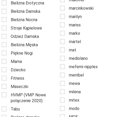
Bielizna Erotyczna
marcinkowski
Bielizna Damska
marilyn
Bielizna Nocna
mariss
Stroje Kąpielowe
marko
Odzież Damska
martel
Bielizna Męska
mat
Piękne Nogi
mediolano
Mama
mefemi-nipplex
Dziecko
merribel
Fitness
mewa
Maseczki
milena
HVMP (VMP Nowe
mitex
połączenie 2020)
modo
Tabu
MOE