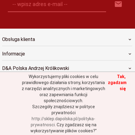
-- wpisz adres e-mail --
Obsługa klienta
Informacje
D&A Polska Andrzej Królikowski
Wykorzystujemy pliki cookies w celu
Tak,
prawidłowego działania strony, korzystania
zgadzam
z narzędzi analitycznych i marketingowych
się
oraz zapewniania funkcji
społecznościowych.
sklep@dapolska.pl
Szczegóły znajdziesz w polityce
prywatności
http://sklep.dapolska.pl/polityka-
Informacja o cookies
|
oprogramowanie sklepu internetowego
RedCart.pl
prywatnosci
.
Czy zgadzasz się na
wykorzystywanie plików cookies?”