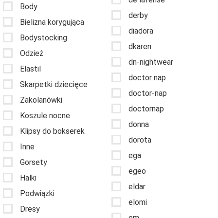
Body
derby
Bielizna korygująca
diadora
Bodystocking
dkaren
Odzież
dn-nightwear
Elastil
doctor nap
Skarpetki dziecięce
doctor-nap
Zakolanówki
doctornap
Koszule nocne
donna
Klipsy do bokserek
dorota
Inne
ega
Gorsety
egeo
Halki
eldar
Podwiązki
elomi
Dresy
em