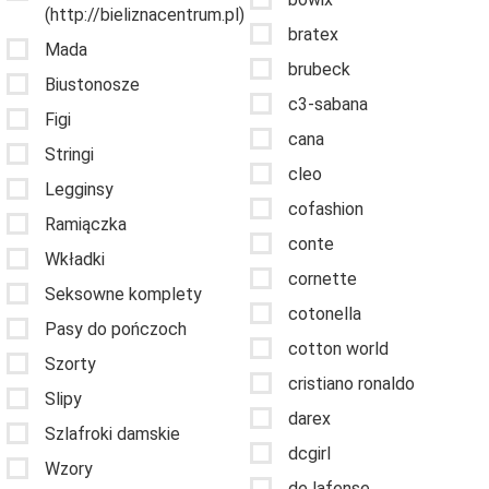
(http://bieliznacentrum.pl)
bratex
Mada
brubeck
Biustonosze
c3-sabana
Figi
cana
Stringi
cleo
Legginsy
cofashion
Ramiączka
conte
Wkładki
cornette
Seksowne komplety
cotonella
Pasy do pończoch
cotton world
Szorty
cristiano ronaldo
Slipy
darex
Szlafroki damskie
dcgirl
Wzory
de lafense