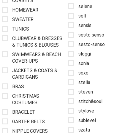
CORSETS
selene
HOMEWEAR
self
SWEATER
sensis
TUNICS
sesto senso
CLUBWEAR & DRESSES
sesto-senso
& TUNICS & BLOUSES
sloggi
SWIMWEARS & BEACH
COVER-UPS
sonia
JACKETS & COATS &
soxo
CARDIGANS
stella
BRAS
steven
CHRISTMAS
stitch&soul
COSTUMES
stylove
BRACELET
sublevel
GARTER BELTS
szata
NIPPLE COVERS