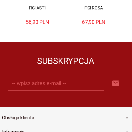
FIGI ASTI
FIGI ROSA
56,
90
PLN
67,
90
PLN
SUBSKRYPCJA
-- wpisz adres e-mail --
Obsługa klienta
Informacje