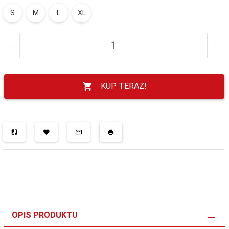
S
M
L
XL
KUP TERAZ!
OPIS PRODUKTU